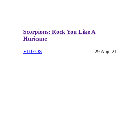
Scorpions: Rock You Like A
Huricane
VIDEOS
29 Aug. 21