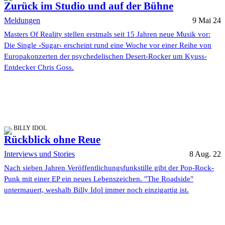
Zurück im Studio und auf der Bühne
Meldungen
9 Mai 24
Masters Of Reality stellen erstmals seit 15 Jahren neue Musik vor:
Die Single ›Sugar‹ erscheint rund eine Woche vor einer Reihe von
Europakonzerten der psychedelischen Desert-Rocker um Kyuss-
Entdecker Chris Goss.
BILLY IDOL
Rückblick ohne Reue
Interviews und Stories
8 Aug. 22
Nach sieben Jahren Veröffentlichungsfunkstille gibt der Pop-Rock-
Punk mit einer EP ein neues Lebenszeichen. "The Roadside"
untermauert, weshalb Billy Idol immer noch einzigartig ist.