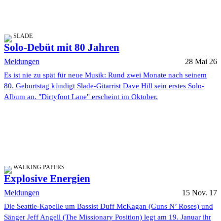
SLADE
Solo-Debüt mit 80 Jahren
Meldungen
28 Mai 26
Es ist nie zu spät für neue Musik: Rund zwei Monate nach seinem
80. Geburtstag kündigt Slade-Gitarrist Dave Hill sein erstes Solo-
Album an. "Dirtyfoot Lane" erscheint im Oktober.
WALKING PAPERS
Explosive Energien
Meldungen
15 Nov. 17
Die Seattle-Kapelle um Bassist Duff McKagan (Guns N’ Roses) und
Sänger Jeff Angell (The Missionary Position) legt am 19. Januar ihr