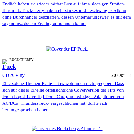
Endlich haben sie wieder hörbar Lust auf ihren sleazigen Straßen-
Hardrock: Buckcherry haben ein starkes und beschwingtes Album
ohne Durchhänger geschaffen, dessen Unterhaltungswert es mit dem
sagenumwobenen Erstling aufnehmen kann.
BUCKCHERRY
Fuck
CD & Vinyl
20 Okt. 14
Eine solche Themen-Platte hat es wohl noch nicht gegeben. Dass
sich auf dieser EP eine offensichtliche Coverversion des Hits von
Icona Pop ›I Love It (I Don't Care)‹ mit witzigen Adaptionen von
AC/DCs ›Thunderstruck‹ eingeschlichen hat, dürfte sich
herumgesprochen haben...