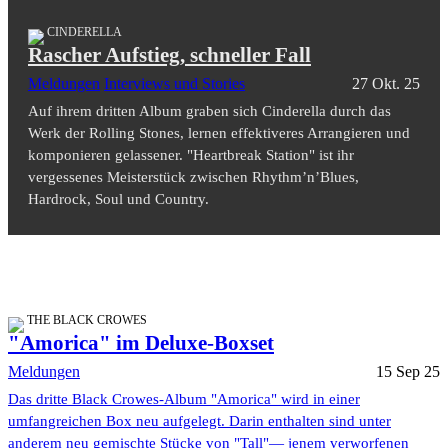
CINDERELLA
Rascher Aufstieg, schneller Fall
Meldungen
Interviews und Stories
27 Okt. 25
Auf ihrem dritten Album graben sich Cinderella durch das
Werk der Rolling Stones, lernen effektiveres Arrangieren und
komponieren gelassener. "Heartbreak Station" ist ihr
vergessenes Meisterstück zwischen Rhythm’n’Blues,
Hardrock, Soul und Country.
THE BLACK CROWES
"Amorica" im Deluxe-Boxset
Meldungen
15 Sep 25
Das dritte Black Crowes-Album "Amorica" wird in einer
umfangreichen Box neu aufgelegt. Darin enthalten sind unter
anderem neu gemischte Stücke von "Tall"— jenem verworfenen