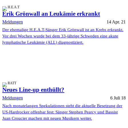
H.E.A.T
Erik Grönwall an Leukämie erkrankt
Meldungen
14 Apr. 21
Der ehemalige H.E.A.T-Sänger Erik Grönwall ist an Krebs erkrankt.
Vor drei Wochen wurde bei dem 33-jährige Schweden eine akute
lymphatische Leukämie (ALL) diagnostiziert.
RATT
Neues Line-up enthüllt?
Meldungen
6 Juli 18
Nach monatelangen Spekulationen steht die aktuelle Besetzung der
US-Hardrocker offenbar fest: Sänger Stephen Pearcy und Bassist
Juan Croucier machen mit neuen Musikern weiter.