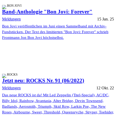
BON JOVI
Band-Anthologie "Bon Jovi: Forever"
Meldungen
15 Jan. 25
Bon Jovi veröffentlichen im Juni einen Sammelband mit Archiv-
Fundstücken. Der Text des limitierten "Bon Jovi: Forever" schrieb
Frontmann Jon Bon Jovi höchstselbst.
ROCKS
Jetzt neu: ROCKS Nr. 91 (06/2022)
Meldungen
12 Okt. 22
Das neue ROCKS ist da! Mit Led Zeppelin (Titel-Special), AC/DC,
Billy Idol, Rainbow, Avantasia, Alter Bridge, Devin Townsend,
Badlands, Aerosmith, Triumph, Skid Row, Larkin Poe, The New
Roses, Airbourne, Sweet, Threshold, Queensryche, Stryper, Toehider,