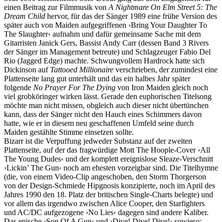
einen Beitrag zur Filmmusik von
A Nightmare On Elm Street 5: The
Dream Child
hervor, für das der Sänger 1989 eine frühe Version des
später auch von Maiden aufgegriffenen ›Bring Your Daughter To
The Slaughter‹ aufnahm und dafür gemeinsame Sache mit dem
Gitarristen Janick Gers, Bassist Andy Carr (dessen Band 3 Rivers
der Sänger im Management betreute) und Schlagzeuger Fabio Del
Rio (Jagged Edge) machte. Schwungvollem Hardrock hatte sich
Dickinson auf
Tattooed Millionaire
verschrieben, der zumindest eine
Plattenseite lang gut unterhält und das ein halbes Jahr später
folgende
No Prayer For The Dying
von Iron Maiden gleich noch
viel grobköringer wirken lässt. Gerade den euphorischen Titelsong
möchte man nicht missen, obgleich auch dieser nicht übertünchen
kann, dass der Sänger nicht den Hauch eines Schimmers davon
hatte, wie er in diesem neu geschaffenen Umfeld seine durch
Maiden gestählte Stimme einsetzen sollte.
Bizarr ist die Verpuffung jedweder Substanz auf der zweiten
Plattenseite, auf der das fragwürdige Mott The Hoople-Cover ›All
The Young Dudes‹ und der komplett ereignislose Sleaze-Verschnitt
›Lickin’ The Gun‹ noch am ehesten vorzeigbar sind. Die Titelhymne
(die, von einem Video-Clip angeschoben, den Storm Thorgerson
von der Design-Schmiede Hipgnosis konzipierte, noch im April des
Jahres 1990 den 18. Platz der britischen Single-Charts belegte) und
vor allem das irgendwo zwischen Alice Cooper, den Starfighters
und AC/DC aufgezogene ›No Lies‹ dagegen sind andere Kaliber.
Das epische ›Son Of A Gun‹ und ›Dive! Dive! Dive!‹ sowieso: