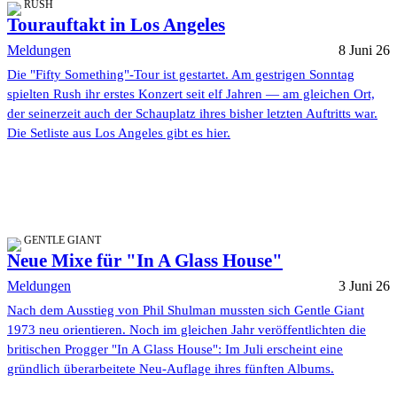
RUSH
Tourauftakt in Los Angeles
Meldungen
8 Juni 26
Die "Fifty Something"-Tour ist gestartet. Am gestrigen Sonntag
spielten Rush ihr erstes Konzert seit elf Jahren — am gleichen Ort,
der seinerzeit auch der Schauplatz ihres bisher letzten Auftritts war.
Die Setliste aus Los Angeles gibt es hier.
GENTLE GIANT
Neue Mixe für "In A Glass House"
Meldungen
3 Juni 26
Nach dem Ausstieg von Phil Shulman mussten sich Gentle Giant
1973 neu orientieren. Noch im gleichen Jahr veröffentlichten die
britischen Progger "In A Glass House": Im Juli erscheint eine
gründlich überarbeitete Neu-Auflage ihres fünften Albums.