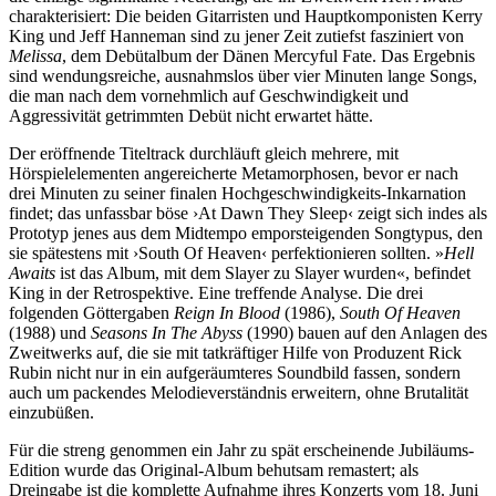
charakterisiert: Die beiden Gitarristen und Hauptkomponisten Kerry
King und Jeff Hanneman sind zu jener Zeit zutiefst fasziniert von
Melissa
, dem Debütalbum der Dänen Mercyful Fate. Das Ergebnis
sind wendungsreiche, ausnahmslos über vier Minuten lange Songs,
die man nach dem vornehmlich auf Geschwindigkeit und
Aggressivität getrimmten Debüt nicht erwartet hätte.
Der eröffnende Titeltrack durchläuft gleich mehrere, mit
Hörspielelementen angereicherte Metamorphosen, bevor er nach
drei Minuten zu seiner finalen Hochgeschwindigkeits-Inkarnation
findet; das unfassbar böse ›At Dawn They Sleep‹ zeigt sich indes als
Prototyp jenes aus dem Midtempo emporsteigenden Songtypus, den
sie spätestens mit ›South Of Heaven‹ perfektionieren sollten. »
Hell
Awaits
ist das Album, mit dem Slayer zu Slayer wurden«, befindet
King in der Retrospektive. Eine treffende Analyse. Die drei
folgenden Göttergaben
Reign In Blood
(1986),
South Of Heaven
(1988) und
Seasons In The Abyss
(1990) bauen auf den Anlagen des
Zweitwerks auf, die sie mit tatkräftiger Hilfe von Produzent Rick
Rubin nicht nur in ein aufgeräumteres Soundbild fassen, sondern
auch um packendes Melodieverständnis erweitern, ohne Brutalität
einzubüßen.
Für die streng genommen ein Jahr zu spät erscheinende Jubiläums-
Edition wurde das Original-Album behutsam remastert; als
Dreingabe ist die komplette Aufnahme ihres Konzerts vom 18. Juni