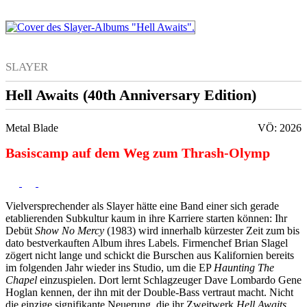
SLAYER
Hell Awaits (40th Anniversary Edition)
Metal Blade
VÖ: 2026
Basiscamp auf dem Weg zum Thrash-Olymp
Vielversprechender als Slayer hätte eine Band einer sich gerade
etablierenden Subkultur kaum in ihre Karriere starten können: Ihr
Debüt
Show No Mercy
(1983) wird innerhalb kürzester Zeit zum bis
dato bestverkauften Album ihres Labels. Firmenchef Brian Slagel
zögert nicht lange und schickt die Burschen aus Kalifornien bereits
im folgenden Jahr wieder ins Studio, um die EP
Haunting The
Chapel
einzuspielen. Dort lernt Schlagzeuger Dave Lombardo Gene
Hoglan kennen, der ihn mit der Double-Bass vertraut macht. Nicht
die einzige signifikante Neuerung, die ihr Zweitwerk
Hell Awaits