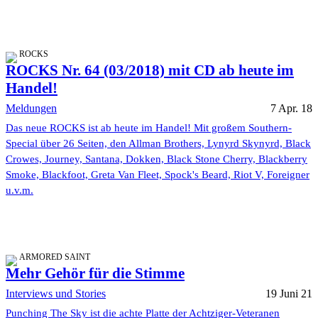
ROCKS
ROCKS Nr. 64 (03/2018) mit CD ab heute im
Handel!
Meldungen
7 Apr. 18
Das neue ROCKS ist ab heute im Handel! Mit großem Southern-
Special über 26 Seiten, den Allman Brothers, Lynyrd Skynyrd, Black
Crowes, Journey, Santana, Dokken, Black Stone Cherry, Blackberry
Smoke, Blackfoot, Greta Van Fleet, Spock's Beard, Riot V, Foreigner
u.v.m.
ARMORED SAINT
Mehr Gehör für die Stimme
Interviews und Stories
19 Juni 21
Punching The Sky ist die achte Platte der Achtziger-Veteranen