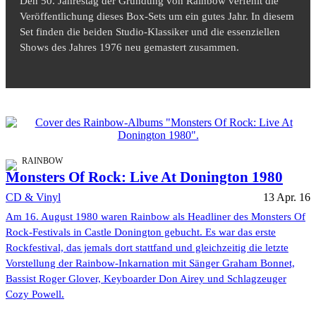
Den 50. Jahrestag der Gründung von Rainbow verfehlt die
Veröffentlichung dieses Box-Sets um ein gutes Jahr. In diesem
Set finden die beiden Studio-Klassiker und die essenziellen
Shows des Jahres 1976 neu gemastert zusammen.
RAINBOW
Monsters Of Rock: Live At Donington 1980
CD & Vinyl
13 Apr. 16
Am 16. August 1980 waren Rainbow als Headliner des Monsters Of
Rock-Festivals in Castle Donington gebucht. Es war das erste
Rockfestival, das jemals dort stattfand und gleichzeitig die letzte
Vorstellung der Rainbow-Inkarnation mit Sänger Graham Bonnet,
Bassist Roger Glover, Keyboarder Don Airey und Schlagzeuger
Cozy Powell.