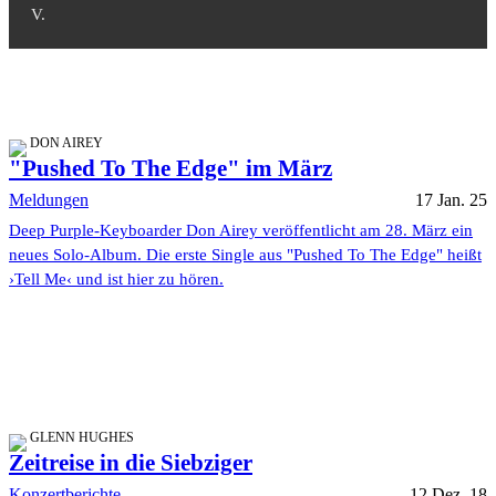
V.
DON AIREY
"Pushed To The Edge" im März
Meldungen
17 Jan. 25
Deep Purple-Keyboarder Don Airey veröffentlicht am 28. März ein
neues Solo-Album. Die erste Single aus "Pushed To The Edge" heißt
›Tell Me‹ und ist hier zu hören.
GLENN HUGHES
Zeitreise in die Siebziger
Konzertberichte
12 Dez. 18