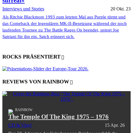
surreal«
Interviews und Stories
20 Okt. 23
Als Ritchie Blackmore 1993 zum letzten Mal aus Purple türmt und
das Comeback der legendären MK-II-Besetzung während der noch
laufenden Tournee zu The Battle Rages On beendet, spingt Joe
Satriani für ihn ein. Satch erinnert sich.
ROCKS PRÄSENTIERT
REVIEWS VON RAINBOW
RAINBOW
The Temple Of The King 1975 – 1976
CD & Vinyl
15 Apr. 26