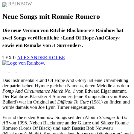
RAINBOW
Neue Songs mit Ronnie Romero
Die neue Version von Ritchie Blackmore’s Rainbow hat
zwei Songs veröffentlicht: ›Land Of Hope And Glory‹
sowie ein Remake von ›I Surrender‹.
TEXT:
ALEXANDER KOLBE
Das Instrumental ›Land Of Hope And Glory‹ ist eine Umarbeitung
der patriotischen Hymne gleichen Namens, deren Melodie aus dem
Pomp And Circumstance March No. 1
von Edward Elgar stammt.
Der Rainbow-Klassiker ›I Surrender‹ (eine Komposition von Russ
Ballard) war im Original auf
Difficult To Cure
(1981) zu finden und
wurde damals von Joe Lynn Turner eingesungen.
Es sind die ersten Rainbow-Songs seit dem Album
Stranger In Us
All
von 1995. Neben Blackmore an der Gitarre und Sänger Ronnie
Romero (Lords Of Black) sind auch Bassist Bob Nouveau
(Blackmore’s Night), Keyboarder Jens Johansson (Stratovarius) und