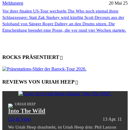
Meldungen
20 Mai 25
Vor ihrer finalen US-Tour wechseln The Who noch einmal ihren
Schlagzeuger: Statt Zak Starkey wird künftig Scott Devours aus der
Soloband von Sänger Roger Daltrey an den Drums sitzen. Die
Entscheidung beendet eine Posse, die vor rund vier Wochen startete.
ROCKS PRÄSENTIERT
REVIEWS VON URIAH HEEP
URIAH HEEP
Into The Wild
CD & Vinyl
13 Apr. 11
Wo Uriah Heep draufsteht, ist Uriah Heep drin: Phil Lanzon