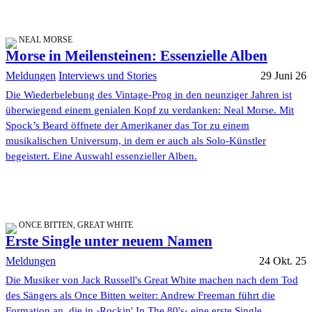
NEAL MORSE
Morse in Meilensteinen: Essenzielle Alben
Meldungen
Interviews und Stories
29 Juni 26
Die Wiederbelebung des Vintage-Prog in den neunziger Jahren ist
überwiegend einem genialen Kopf zu verdanken: Neal Morse. Mit
Spock’s Beard öffnete der Amerikaner das Tor zu einem
musikalischen Universum, in dem er auch als Solo-Künstler
begeistert. Eine Auswahl essenzieller Alben.
ONCE BITTEN, GREAT WHITE
Erste Single unter neuem Namen
Meldungen
24 Okt. 25
Die Musiker von Jack Russell's Great White machen nach dem Tod
des Sängers als Once Bitten weiter: Andrew Freeman führt die
Formation an, die in ›Rockin' In The 80's‹ eine erste Single