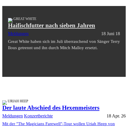
GREAT WHITE
Haifischfutter nach sieben Jahren
Meldungen
18 Juni 18
Great White haben sich im Juli überraschend von Sänger Terry
Ilous getrennt und ihn durch Mitch Malloy ersetzt.
URIAH HEEP
Der laute Abschied des Hexenmeisters
Meldungen
Konzertberichte
18 Apr. 26
Mit der "The Magicians Farewell"-Tour wollen Uriah Heep von