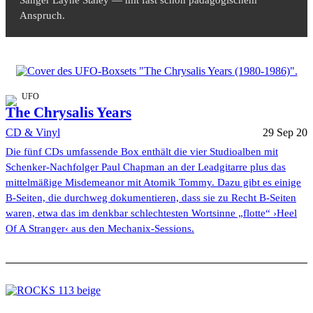
Sänger Layne Staley — mit fast schon pädagogischem
Anspruch.
UFO
The Chrysalis Years
CD & Vinyl
29 Sep 20
Die fünf CDs umfassende Box enthält die vier Studioalben mit
Schenker-Nachfolger Paul Chapman an der Leadgitarre plus das
mittelmäßige Misdemeanor mit Atomik Tommy. Dazu gibt es einige
B-Seiten, die durchweg dokumentieren, dass sie zu Recht B-Seiten
waren, etwa das im denkbar schlechtesten Wortsinne „flotte“ ›Heel
Of A Stranger‹ aus den Mechanix-Sessions.