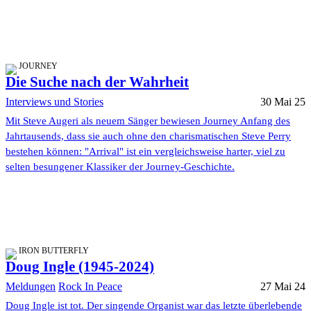
JOURNEY
Die Suche nach der Wahrheit
Interviews und Stories
30 Mai 25
Mit Steve Augeri als neuem Sänger bewiesen Journey Anfang des
Jahrtausends, dass sie auch ohne den charismatischen Steve Perry
bestehen können: "Arrival" ist ein vergleichsweise harter, viel zu
selten besungener Klassiker der Journey-Geschichte.
IRON BUTTERFLY
Doug Ingle (1945-2024)
Meldungen
Rock In Peace
27 Mai 24
Doug Ingle ist tot. Der singende Organist war das letzte überlebende