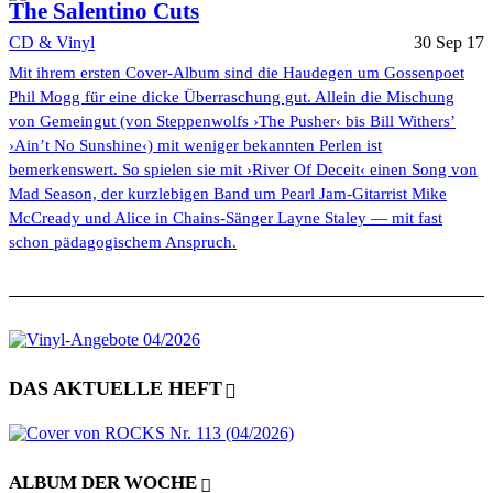
The Salentino Cuts
CD & Vinyl
30 Sep 17
Mit ihrem ersten Cover-Album sind die Haudegen um Gossenpoet
Phil Mogg für eine dicke Überraschung gut. Allein die Mischung
von Gemeingut (von Steppenwolfs ›The Pusher‹ bis Bill Withers’
›Ain’t No Sunshine‹) mit weniger bekannten Perlen ist
bemerkenswert. So spielen sie mit ›River Of Deceit‹ einen Song von
Mad Season, der kurzlebigen Band um Pearl Jam-Gitarrist Mike
McCready und Alice in Chains-Sänger Layne Staley — mit fast
schon pädagogischem Anspruch.
DAS AKTUELLE HEFT
ALBUM DER WOCHE