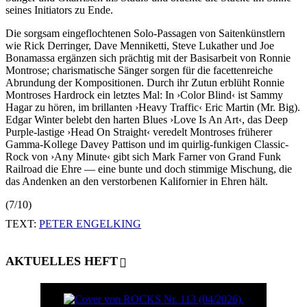
seines Initiators zu Ende.
Die sorgsam eingeflochtenen Solo-Passagen von Saitenkünstlern
wie Rick Derringer, Dave Menniketti, Steve Lukather und Joe
Bonamassa ergänzen sich prächtig mit der Basisarbeit von Ronnie
Montrose; charismatische Sänger sorgen für die facettenreiche
Abrundung der Kompositionen. Durch ihr Zutun erblüht Ronnie
Montroses Hardrock ein letztes Mal: In ›Color Blind‹ ist Sammy
Hagar zu hören, im brillanten ›Heavy Traffic‹ Eric Martin (Mr. Big).
Edgar Winter belebt den harten Blues ›Love Is An Art‹, das Deep
Purple-lastige ›Head On Straight‹ veredelt Montroses früherer
Gamma-Kollege Davey Pattison und im quirlig-funkigen Classic-
Rock von ›Any Minute‹ gibt sich Mark Farner von Grand Funk
Railroad die Ehre — eine bunte und doch stimmige Mischung, die
das Andenken an den verstorbenen Kalifornier in Ehren hält.
(7/10)
TEXT:
PETER ENGELKING
AKTUELLES HEFT