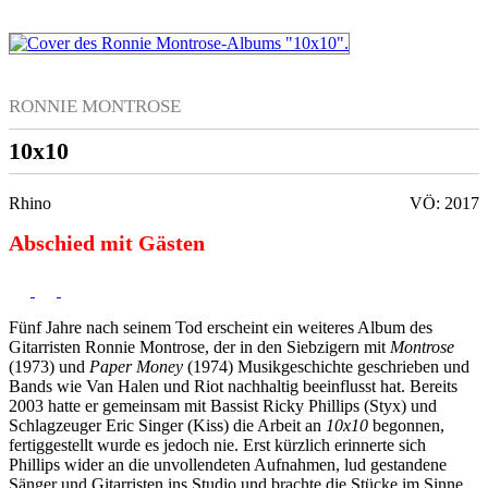
RONNIE MONTROSE
10x10
Rhino
VÖ: 2017
Abschied mit Gästen
Fünf Jahre nach seinem Tod erscheint ein weiteres Album des
Gitarristen Ronnie Montrose, der in den Siebzigern mit
Montrose
(1973) und
Paper Money
(1974) Musikgeschichte geschrieben und
Bands wie Van Halen und Riot nachhaltig beeinflusst hat. Bereits
2003 hatte er gemeinsam mit Bassist Ricky Phillips (Styx) und
Schlagzeuger Eric Singer (Kiss) die Arbeit an
10x10
begonnen,
fertiggestellt wurde es jedoch nie. Erst kürzlich erinnerte sich
Phillips wider an die unvollendeten Aufnahmen, lud gestandene
Sänger und Gitarristen ins Studio und brachte die Stücke im Sinne