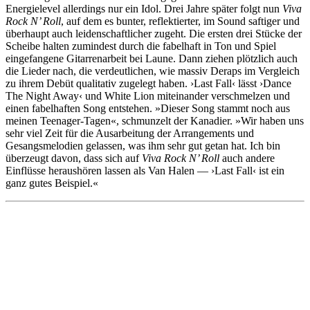
Energielevel allerdings nur ein Idol. Drei Jahre später folgt nun
Viva
Rock N’ Roll
, auf dem es bunter, reflektierter, im Sound saftiger und
überhaupt auch leidenschaftlicher zugeht. Die ersten drei Stücke der
Scheibe halten zumindest durch die fabelhaft in Ton und Spiel
eingefangene Gitarrenarbeit bei Laune. Dann ziehen plötzlich auch
die Lieder nach, die verdeutlichen, wie massiv Deraps im Vergleich
zu ihrem Debüt qualitativ zugelegt haben. ›Last Fall‹ lässt ›Dance
The Night Away‹ und White Lion miteinander verschmelzen und
einen fabelhaften Song entstehen. »Dieser Song stammt noch aus
meinen Teenager-Tagen«, schmunzelt der Kanadier. »Wir haben uns
sehr viel Zeit für die Ausarbeitung der Arrangements und
Gesangsmelodien gelassen, was ihm sehr gut getan hat. Ich bin
überzeugt davon, dass sich auf
Viva Rock N’ Roll
auch andere
Einflüsse heraushören lassen als Van Halen — ›Last Fall‹ ist ein
ganz gutes Beispiel.«