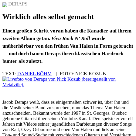
DERAPS
Wirklich alles selbst gemacht
Einen großen Schritt voran haben die Kanadier auf ihrem
zweiten Album getan.
Viva Rock N’ Roll
wurde
unüberhörbar von den frühen Van Halen in Form gebracht
— und doch bauen Deraps ihren klassischen Hardrock
bunter als zuletzt.
TEXT:
DANIEL BÖHM
|
FOTO:
NICK KOZUB
Jacob Deraps weiß, dass es einigermaßen schwer ist, über ihn und
die Musik seiner Band zu sprechen, ohne das Thema Van Halen
anzuschneiden. Bekannt wurde der 1997 in St. Georges, Quebec
geborene Gitarrist über seinen Youtube-Kanal. Den speiste er vor elf
Jahren mit Videos seiner jugendlichen Darbietungen diverser Songs
von Ratt, Ozzy Osbourne und eben Van Halen und ließ an seiner
Ton- und Sound-Suche mit verschiedenen Gitarren und Verstärkern