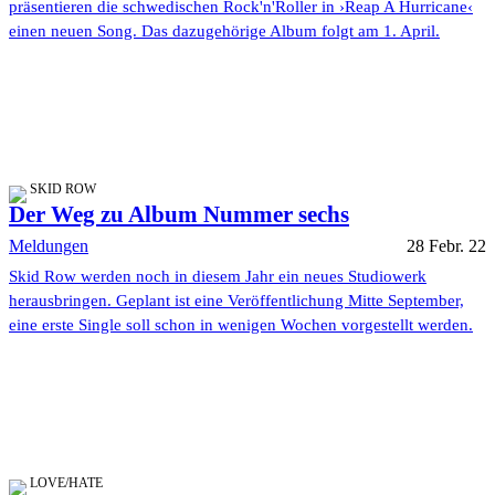
präsentieren die schwedischen Rock'n'Roller in ›Reap A Hurricane‹
einen neuen Song. Das dazugehörige Album folgt am 1. April.
SKID ROW
Der Weg zu Album Nummer sechs
Meldungen
28 Febr. 22
Skid Row werden noch in diesem Jahr ein neues Studiowerk
herausbringen. Geplant ist eine Veröffentlichung Mitte September,
eine erste Single soll schon in wenigen Wochen vorgestellt werden.
LOVE/HATE