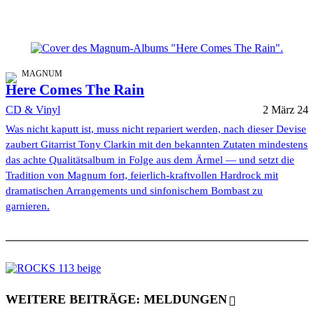
MAGNUM
Here Comes The Rain
CD & Vinyl
2 März 24
Was nicht kaputt ist, muss nicht repariert werden, nach dieser Devise
zaubert Gitarrist Tony Clarkin mit den bekannten Zutaten mindestens
das achte Qualitätsalbum in Folge aus dem Ärmel — und setzt die
Tradition von Magnum fort, feierlich-kraftvollen Hardrock mit
dramatischen Arrangements und sinfonischem Bombast zu
garnieren.
WEITERE BEITRÄGE: MELDUNGEN