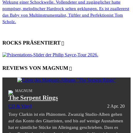
Wirkung einer Schockwelle. Vollendeter und zugänglicher hatte
pompöser, melodischer Hardrock selten geklungen. Es ist zuallererst
das Baby von Multiinstrumentalist, Tüftler und Perfektionist Tom
Scholz.
ROCKS PRÄSENTIERT
REVIEWS VON MAGNUM
MAGNUM
The Serpent Rings
CD & Vinyl
2 Apr. 20
Tony Clarkin ist ein Phänomen. Zwanzig Studio-Alben gehen
auf das Konto des Gitarristen, und bis auf wenige Ausnahmen
hat er sämtliche Stücke im Alleingang geschrieben. Dass es