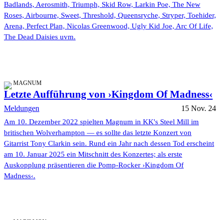
Badlands, Aerosmith, Triumph, Skid Row, Larkin Poe, The New
Roses, Airbourne, Sweet, Threshold, Queensryche, Stryper, Toehider,
Arena, Perfect Plan, Nicolas Greenwood, Ugly Kid Joe, Arc Of Life,
The Dead Daisies uvm.
MAGNUM
Letzte Aufführung von ›Kingdom Of Madness‹
Meldungen
15 Nov. 24
Am 10. Dezember 2022 spielten Magnum in KK's Steel Mill im
britischen Wolverhampton — es sollte das letzte Konzert von
Gitarrist Tony Clarkin sein. Rund ein Jahr nach dessen Tod erscheint
am 10. Januar 2025 ein Mitschnitt des Konzertes; als erste
Auskopplung präsentieren die Pomp-Rocker ›Kingdom Of
Madness‹.