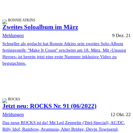
RONNIE ATKINS
Zweites Soloalbum im März
Meldungen
9 Dez. 21
Schneller als gedacht hat Ronnie Atkins sein zweites Solo-Album
fertiggestellt: "Make It Count" erscheint am 18. März. Mit ›Unsung
Heroes‹ ist bereits jetzt eine erste Nummer inklusive Video zu
begutachten.
ROCKS
Jetzt neu: ROCKS Nr. 91 (06/2022)
Meldungen
12 Okt. 22
Das neue ROCKS ist da! Mit Led Zeppelin (Titel-Special), AC/DC,
Billy Idol, Rainbow, Avantasia, Alter Bridge, Devin Townsend,