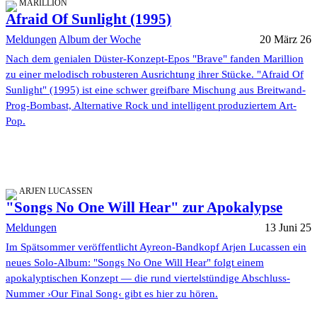
MARILLION
Afraid Of Sunlight (1995)
Meldungen
Album der Woche
20 März 26
Nach dem genialen Düster-Konzept-Epos "Brave" fanden Marillion
zu einer melodisch robusteren Ausrichtung ihrer Stücke. "Afraid Of
Sunlight" (1995) ist eine schwer greifbare Mischung aus Breitwand-
Prog-Bombast, Alternative Rock und intelligent produziertem Art-
Pop.
ARJEN LUCASSEN
"Songs No One Will Hear" zur Apokalypse
Meldungen
13 Juni 25
Im Spätsommer veröffentlicht Ayreon-Bandkopf Arjen Lucassen ein
neues Solo-Album: "Songs No One Will Hear" folgt einem
apokalyptischen Konzept — die rund viertelstündige Abschluss-
Nummer ›Our Final Song‹ gibt es hier zu hören.