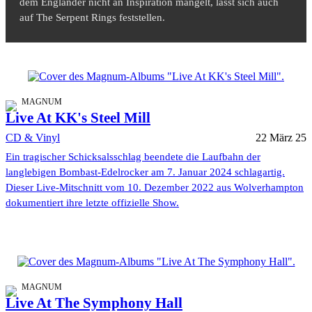
dem Engländer nicht an Inspiration mangelt, lässt sich auch
auf The Serpent Rings feststellen.
MAGNUM
Live At KK's Steel Mill
CD & Vinyl
22 März 25
Ein tragischer Schicksalsschlag beendete die Laufbahn der
langlebigen Bombast-Edelrocker am 7. Januar 2024 schlagartig.
Dieser Live-Mitschnitt vom 10. Dezember 2022 aus Wolverhampton
dokumentiert ihre letzte offizielle Show.
MAGNUM
Live At The Symphony Hall