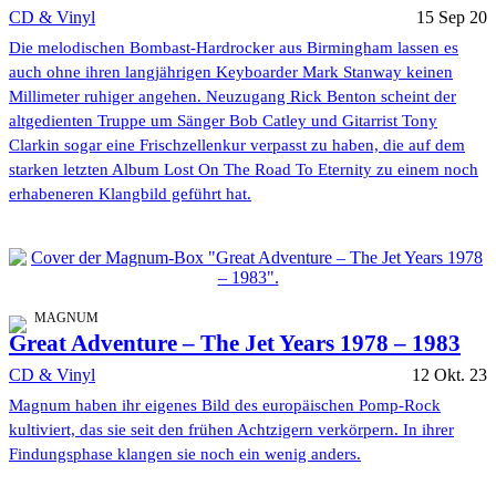
CD & Vinyl
15 Sep 20
Die melodischen Bombast-Hardrocker aus Birmingham lassen es
auch ohne ihren langjährigen Keyboarder Mark Stanway keinen
Millimeter ruhiger angehen. Neuzugang Rick Benton scheint der
altgedienten Truppe um Sänger Bob Catley und Gitarrist Tony
Clarkin sogar eine Frischzellenkur verpasst zu haben, die auf dem
starken letzten Album Lost On The Road To Eternity zu einem noch
erhabeneren Klangbild geführt hat.
MAGNUM
Great Adventure – The Jet Years 1978 – 1983
CD & Vinyl
12 Okt. 23
Magnum haben ihr eigenes Bild des europäischen Pomp-Rock
kultiviert, das sie seit den frühen Achtzigern verkörpern. In ihrer
Findungsphase klangen sie noch ein wenig anders.