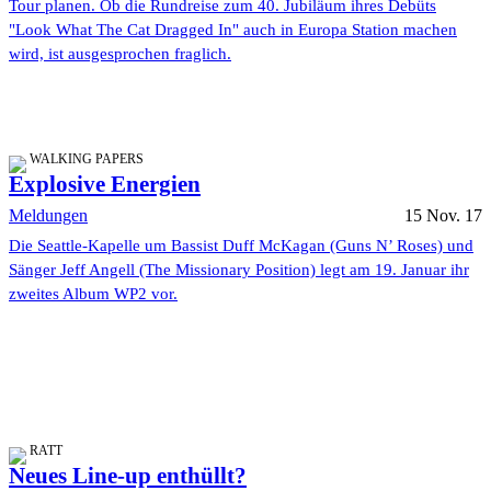
Tour planen. Ob die Rundreise zum 40. Jubiläum ihres Debüts
"Look What The Cat Dragged In" auch in Europa Station machen
wird, ist ausgesprochen fraglich.
WALKING PAPERS
Explosive Energien
Meldungen
15 Nov. 17
Die Seattle-Kapelle um Bassist Duff McKagan (Guns N’ Roses) und
Sänger Jeff Angell (The Missionary Position) legt am 19. Januar ihr
zweites Album WP2 vor.
RATT
Neues Line-up enthüllt?