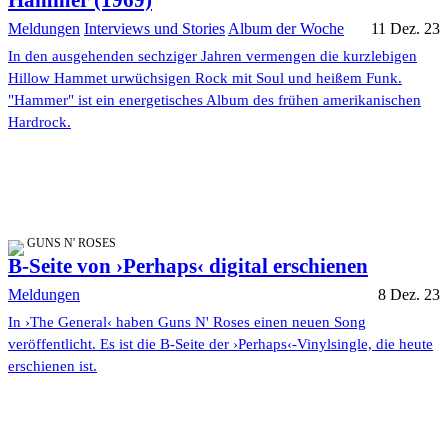
Hammer (1969)
Meldungen
Interviews und Stories
Album der Woche
11 Dez. 23
In den ausgehenden sechziger Jahren vermengen die kurzlebigen
Hillow Hammet urwüchsigen Rock mit Soul und heißem Funk.
"Hammer" ist ein energetisches Album des frühen amerikanischen
Hardrock.
GUNS N' ROSES
B-Seite von ›Perhaps‹ digital erschienen
Meldungen
8 Dez. 23
In ›The General‹ haben Guns N' Roses einen neuen Song
veröffentlicht. Es ist die B-Seite der ›Perhaps‹-Vinylsingle, die heute
erschienen ist.