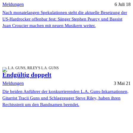
Meldungen
6 Juli 18
Nach monatelangen Spekulationen steht die aktuelle Besetzung der
US-Hardrocker offenbar fest: Sänger Stephen Pearcy und Bassist
Juan Croucier machen mit neuen Musikern weiter.
L.A. GUNS, RILEY'S L.A. GUNS
Endgültig doppelt
Meldungen
3 Mai 21
Die beiden Anführer der konkurrierenden L.A. Guns-Inkarnationen,
Gitarrist Tracii Guns und Schlagzeuger Steve Riley, haben ihren
Rechtsstreit um den Bandnamen beendet.