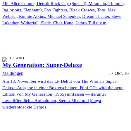
Mit: Alice Cooper, Detroit Rock City (Special), Mountain, Thunder,
Inglorious, Elephant9, Foo Fighters, Black Crowes, Toto, Max
Webster, Ronnie Atkins, Michael Schenker, Dream Theater, Steve
Lukather, Witherfall, Slade, Chez Kane, Jethro Tull u.v.m
THE WHO
My Generation: Super-Deluxe
Meldungen
17 Okt. 16
Am 18. November wird das LP-Debüt von The Who als Super-
Deluxe-Ausgabe in einer Box erscheinen. Fünf CDs wird die neue
Edition von My Generation (1965) umfassen — darunter
unveröffentlichte Aufnahmen, Stereo-Mixe und jüngst
wiederentdeckte Demos.