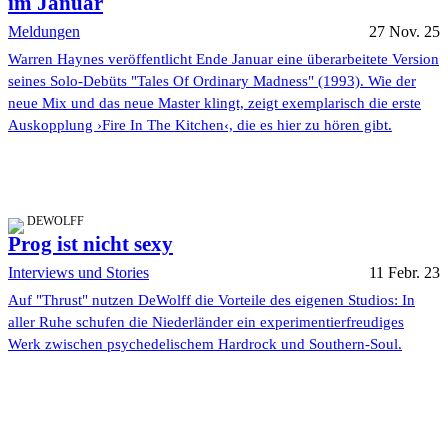
im Januar
Meldungen
27 Nov. 25
Warren Haynes veröffentlicht Ende Januar eine überarbeitete Version
seines Solo-Debüts "Tales Of Ordinary Madness" (1993). Wie der
neue Mix und das neue Master klingt, zeigt exemplarisch die erste
Auskopplung ›Fire In The Kitchen‹, die es hier zu hören gibt.
DEWOLFF
Prog ist nicht sexy
Interviews und Stories
11 Febr. 23
Auf "Thrust" nutzen DeWolff die Vorteile des eigenen Studios: In
aller Ruhe schufen die Niederländer ein experimentierfreudiges
Werk zwischen psychedelischem Hardrock und Southern-Soul.