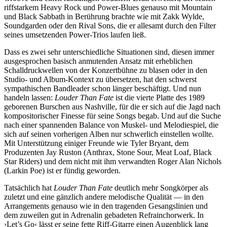
riffstarkem Heavy Rock und Power-Blues genauso mit Mountain
und Black Sabbath in Berührung brachte wie mit Zakk Wylde,
Soundgarden oder den Rival Sons, die er allesamt durch den Filter
seines umsetzenden Power-Trios laufen ließ.
Dass es zwei sehr unterschiedliche Situationen sind, diesen immer
ausgesprochen basisch anmutenden Ansatz mit erheblichen
Schalldruckwellen von der Konzertbühne zu blasen oder in den
Studio- und Album-Kontext zu übersetzen, hat den schwerst
sympathischen Bandleader schon länger beschäftigt. Und nun
handeln lassen:
Louder Than Fate
ist die vierte Platte des 1989
geborenen Burschen aus Nashville, für die er sich auf die Jagd nach
kompositorischer Finesse für seine Songs begab. Und auf die Suche
nach einer spannenden Balance von Muskel- und Melodiespiel, die
sich auf seinen vorherigen Alben nur schwerlich einstellen wollte.
Mit Unterstützung einiger Freunde wie Tyler Bryant, dem
Produzenten Jay Ruston (Anthrax, Stone Sour, Meat Loaf, Black
Star Riders) und dem nicht mit ihm verwandten Roger Alan Nichols
(Larkin Poe) ist er fündig geworden.
Tatsächlich hat
Louder Than Fate
deutlich mehr Songkörper als
zuletzt und eine gänzlich andere melodische Qualität — in den
Arrangements genauso wie in den tragenden Gesangslinien und
dem zuweilen gut in Adrenalin gebadeten Refrainchorwerk. In
›Let’s Go‹ lässt er seine fette Riff-Gitarre einen Augenblick lang