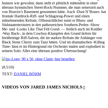
bratzen wie gewohnt, dann steht er plötzlich mittendrin in einer
überaus hymnischen Street-Rock-Nummer, die man seinerzeit auch
von Heaven’s Basement genommen hätte. Auch ›Dust N’Bones‹ hat
frontale Hardrock-Riff- und Schlagzeug-Power und einen
mitnehmenden Refrain. Offensichtlicher nutzt er Blues- und
Südstaatentexturen in den pathosreichen Southern-Perlen ›Show
Me‹ und ›Looks Like That Felt Good‹ — freilich auch im Knüller
›Way Back‹, in dem Cowboy-Klampfen den Grund liefern für
breitbeinige Riff-Salven, die im starken Refrain die Anhänger von
Black Stone Cherry zum Tanz bitten. Und im dramatischen ›Killing
Time‹ lässt er im Hintergrund ein Orchester malen und explodiert in
seinem Solo: Alles eine überaus positive Überraschung!
(8.5/10)
TEXT:
DANIEL BÖHM
VIDEOS VON JARED JAMES NICHOLS