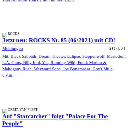
Titel No More Tours 2 nun im Mai 2023.
ROCKS
Jetzt neu: ROCKS Nr. 85 (06/2021) mit CD!
Meldungen
6 Okt. 21
Mit: Black Sabbath, Dream Theater, Eclipse, Steppenwolf, Mastodon,
L.A. Guns, Billy Idol, Yes, Running Wild, Frank Marino &
Mahogany Rush, Wayward Sons, Joe Bonamassa, Gov't Mule,
u.v.m.
GRETA VAN FLEET
Auf "Starcatcher" folgt "Palace For The
People"