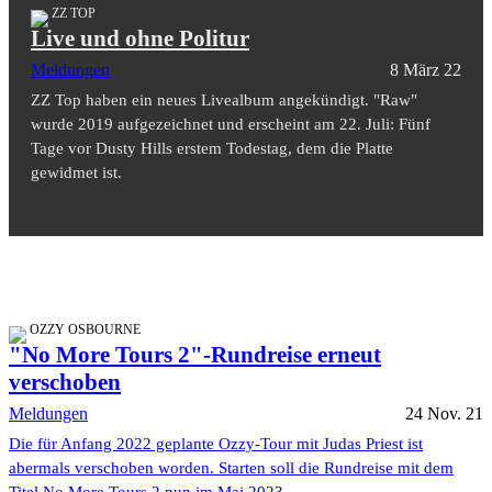
ZZ TOP
Live und ohne Politur
Meldungen
8 März 22
ZZ Top haben ein neues Livealbum angekündigt. "Raw"
wurde 2019 aufgezeichnet und erscheint am 22. Juli: Fünf
Tage vor Dusty Hills erstem Todestag, dem die Platte
gewidmet ist.
OZZY OSBOURNE
"No More Tours 2"-Rundreise erneut
verschoben
Meldungen
24 Nov. 21
Die für Anfang 2022 geplante Ozzy-Tour mit Judas Priest ist
abermals verschoben worden. Starten soll die Rundreise mit dem