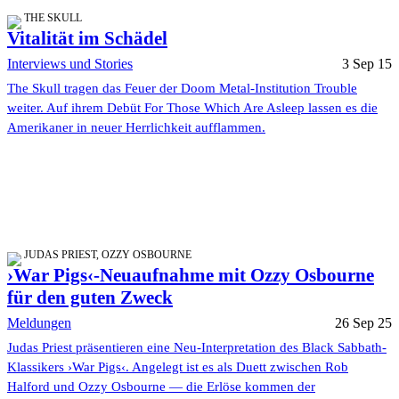
THE SKULL
Vitalität im Schädel
Interviews und Stories
3 Sep 15
The Skull tragen das Feuer der Doom Metal-Institution Trouble
weiter. Auf ihrem Debüt For Those Which Are Asleep lassen es die
Amerikaner in neuer Herrlichkeit aufflammen.
JUDAS PRIEST, OZZY OSBOURNE
›War Pigs‹-Neuaufnahme mit Ozzy Osbourne
für den guten Zweck
Meldungen
26 Sep 25
Judas Priest präsentieren eine Neu-Interpretation des Black Sabbath-
Klassikers ›War Pigs‹. Angelegt ist es als Duett zwischen Rob
Halford und Ozzy Osbourne — die Erlöse kommen der