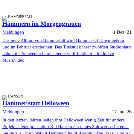
HAMMERFALL
Hämmern im Morgengrauen
Meldungen
1 Dez. 21
Das neue Album von Hammerfall wird Hammer Of Dawn heißen
und im Februar erscheinen. Das Titelstück ihrer zwölften Studioplatte
haben die Schweden bereits heute veröffentlicht – inklusive
Musikvideo.
HANSEN
Hammer statt Helloween
Meldungen
17 Juni 26
In den letzten Jahren ließen ihm Helloween wenig Zeit für andere
Projekte. Jetzt präsentiert Kai Hansen ein neues Solowerk: Die erste
Single aus "Born With A Hammer" heißt ›Feeding The Beast‹ und ist