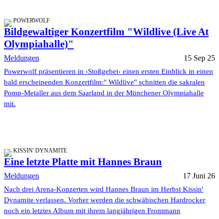
POWERWOLF
Bildgewaltiger Konzertfilm "Wildlive (Live At
Olympiahalle)"
Meldungen
15 Sep 25
Powerwolf präsentieren in ›Stoßgebet‹ einen ersten Einblick in einen
bald erscheinenden Konzertfilm:" Wildlive" schnitten die sakralen
Pomp-Metaller aus dem Saarland in der Münchener Olympiahalle
mit.
KISSIN' DYNAMITE
Eine letzte Platte mit Hannes Braun
Meldungen
17 Juni 26
Nach drei Arena-Konzerten wird Hannes Braun im Herbst Kissin'
Dynamite verlassen. Vorher werden die schwäbischen Hardrocker
noch ein letztes Album mit ihrem langjährigen Frontmann