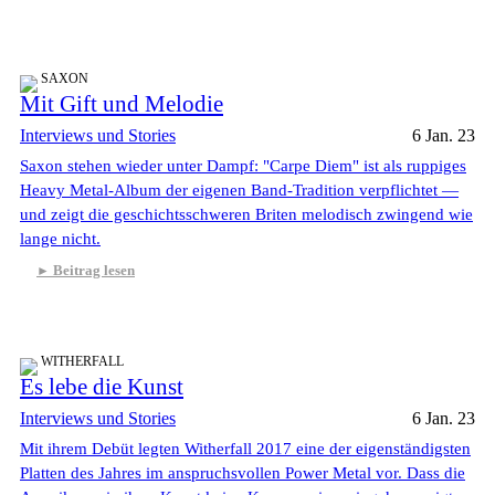
SAXON
Mit Gift und Melodie
Interviews und Stories
6 Jan. 23
Saxon stehen wieder unter Dampf: "Carpe Diem" ist als ruppiges
Heavy Metal-Album der eigenen Band-Tradition verpflichtet —
und zeigt die geschichtsschweren Briten melodisch zwingend wie
lange nicht.
Beitrag lesen
WITHERFALL
Es lebe die Kunst
Interviews und Stories
6 Jan. 23
Mit ihrem Debüt legten Witherfall 2017 eine der eigenständigsten
Platten des Jahres im anspruchsvollen Power Metal vor. Dass die