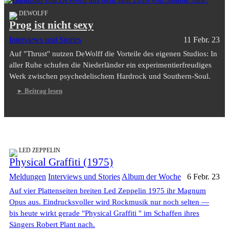
DEWOLFF
Prog ist nicht sexy
Interviews und Stories
11 Febr. 23
Auf "Thrust" nutzen DeWolff die Vorteile des eigenen Studios: In
aller Ruhe schufen die Niederländer ein experimentierfreudiges
Werk zwischen psychedelischem Hardrock und Southern-Soul.
Beitrag lesen
LED ZEPPELIN
Physical Graffiti (1975)
Meldungen
Interviews und Stories
Album der Woche
6 Febr. 23
Auf vier Plattenseiten breiten Led Zeppelin 1975 ihr Magnum
Opus aus. Eindrucksvoller wird Rockmusik nur noch selten —
bis heute wirkt gerade "Physical Graffiti " im Schaffen ihres
Sängers Robert Plant nach.