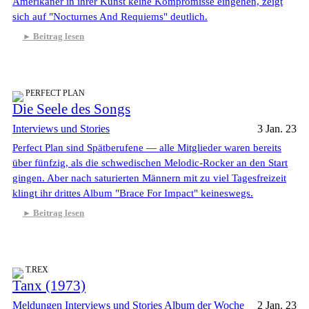
Amerikaner in ihrer Kunst keine Kompromisse eingehen, zeigt
sich auf "Nocturnes And Requiems" deutlich.
Beitrag lesen
PERFECT PLAN
Die Seele des Songs
Interviews und Stories
3 Jan. 23
Perfect Plan sind Spätberufene — alle Mitglieder waren bereits
über fünfzig, als die schwedischen Melodic-Rocker an den Start
gingen. Aber nach saturierten Männern mit zu viel Tagesfreizeit
klingt ihr drittes Album "Brace For Impact" keineswegs.
Beitrag lesen
T.REX
Tanx (1973)
Meldungen
Interviews und Stories
Album der Woche
2 Jan. 23