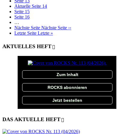
Seite
13
Aktuelle Seite
14
Seite
15
Seite
16
…
Nächste Seite
Nächste Seite ››
Letzte Seite
Letzte »
AKTUELLES HEFT
Zum Inhalt
ROCKS abonnieren
Jetzt bestellen
DAS AKTUELLE HEFT