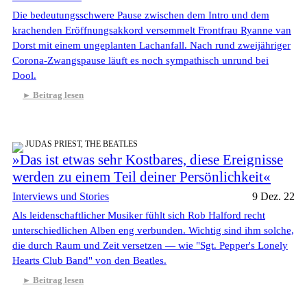
Die bedeutungsschwere Pause zwischen dem Intro und dem
krachenden Eröffnungsakkord versemmelt Frontfrau Ryanne van
Dorst mit einem ungeplanten Lachanfall. Nach rund zweijähriger
Corona-Zwangspause läuft es noch sympathisch unrund bei
Dool.
Beitrag lesen
JUDAS PRIEST, THE BEATLES
»Das ist etwas sehr Kostbares, diese Ereignisse
werden zu einem Teil deiner Persönlichkeit«
Interviews und Stories
9 Dez. 22
Als leidenschaftlicher Musiker fühlt sich Rob Halford recht
unterschiedlichen Alben eng verbunden. Wichtig sind ihm solche,
die durch Raum und Zeit versetzen — wie "Sgt. Pepper's Lonely
Hearts Club Band" von den Beatles.
Beitrag lesen