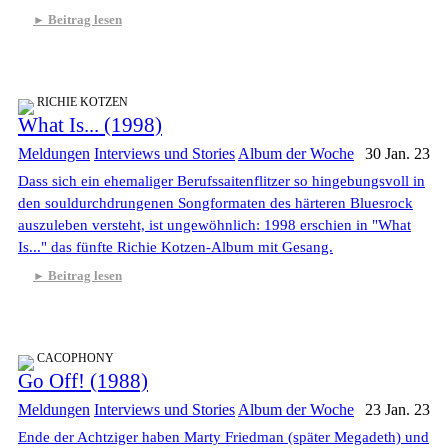
Beitrag lesen
RICHIE KOTZEN
What Is... (1998)
Meldungen
Interviews und Stories
Album der Woche
30 Jan. 23
Dass sich ein ehemaliger Berufssaitenflitzer so hingebungsvoll in
den souldurchdrungenen Songformaten des härteren Bluesrock
auszuleben versteht, ist ungewöhnlich: 1998 erschien in "What
Is..." das fünfte Richie Kotzen-Album mit Gesang.
Beitrag lesen
CACOPHONY
Go Off! (1988)
Meldungen
Interviews und Stories
Album der Woche
23 Jan. 23
Ende der Achtziger haben Marty Friedman (später Megadeth) und