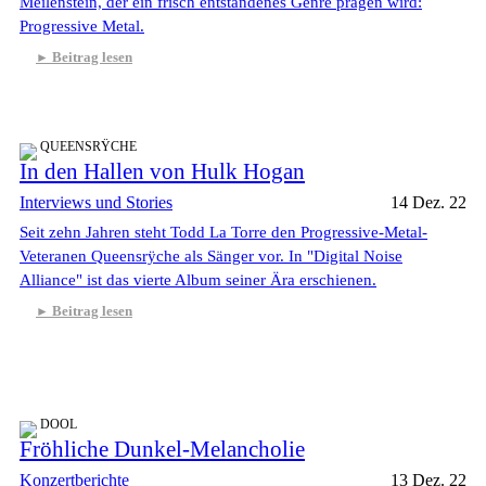
Meilenstein, der ein frisch entstandenes Genre prägen wird:
Progressive Metal.
Beitrag lesen
QUEENSRŸCHE
In den Hallen von Hulk Hogan
Interviews und Stories
14 Dez. 22
Seit zehn Jahren steht Todd La Torre den Progressive-Metal-
Veteranen Queensrÿche als Sänger vor. In "Digital Noise
Alliance" ist das vierte Album seiner Ära erschienen.
Beitrag lesen
DOOL
Fröhliche Dunkel-Melancholie
Konzertberichte
13 Dez. 22