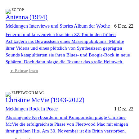
ZZ TOP
Antenna (1994)
Meldungen
Interviews und Stories
Album der Woche
6 Dez. 22
Feuerrot und kurvenreich krachten ZZ Top in den frühen
Achtzigern ins Bewusstsein eines Massenpublikums: Mithilfe
ihrer Videos und eines plötzlich von Synthesizern geprägten
Sounds katapultierten sie ihren Blues- und Boogie-Rock in neue
Sphären. Doch dann plagte die Texaner das große Heimweh.
Beitrag lesen
FLEETWOOD MAC
Christine McVie (1943-2022)
Meldungen
Rock In Peace
1 Dez. 22
Als singende Keyboarderin und Komponistin prägte Christine
McVie die erfolgreichste Phase von Fleetwood Mac mit einigen
ihrer größten Hits. Am 30. November ist die Britin verstorben.