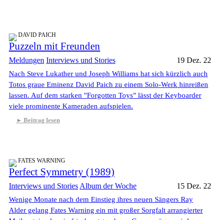
DAVID PAICH
Puzzeln mit Freunden
Meldungen
Interviews und Stories
19 Dez. 22
Nach Steve Lukather und Joseph Williams hat sich kürzlich auch
Totos graue Eminenz David Paich zu einem Solo-Werk hinreißen
lassen. Auf dem starken "Forgotten Toys" lässt der Keyboarder
viele prominente Kameraden aufspielen.
Beitrag lesen
FATES WARNING
Perfect Symmetry (1989)
Interviews und Stories
Album der Woche
15 Dez. 22
Wenige Monate nach dem Einstieg ihres neuen Sängers Ray
Alder gelang Fates Warning ein mit großer Sorgfalt arrangierter