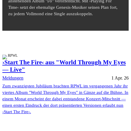
anstehenden Album "i/o" veröffentlicht. Mit ›Playing For
Time‹ setzt der ehemalige Genesis-Musiker seinen Plan fort,
zu jedem Vollmond eine Single auszukoppeln.
RPWL
›Start The Fire‹ aus "World Through My Eyes
— Live"
Meldungen
1 Apr. 26
Zum zwanzigsten Jubiläum brachten RPWL im vergangenen Jahr ihr
viertes Album "World Through My Eyes" in Gänze auf die Bühne. In
einem Monat erscheint der dabei entstandene Konzert-Mitschnitt —
einen ersten Eindruck der dort präsentierten Versionen erlaubt nun
›Start The Fire‹.