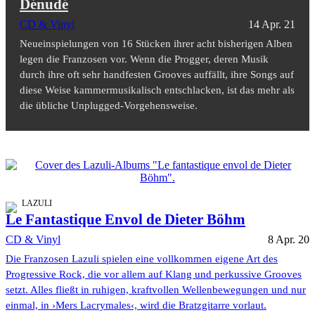
Dénudé
CD & Vinyl
14 Apr. 21
Neueinspielungen von 16 Stücken ihrer acht bisherigen Alben
legen die Franzosen vor. Wenn die Progger, deren Musik
durch ihre oft sehr handfesten Grooves auffällt, ihre Songs auf
diese Weise kammermusikalisch entschlacken, ist das mehr als
die übliche Unplugged-Vorgehensweise.
LAZULI
Le Fantastique Envol de Dieter Böhm
CD & Vinyl
8 Apr. 20
Die Franzosen Lazuli spielen eine vollkommen eigene Art des
Progressive Rock, die vor allem auf Klang und perkussive Grooves
setzt. Alles fließt in ruhigen, kraftvollen Wellenbewegungen und nur
einmal, in ›Mers Lacrymales‹, wird die Bratzgitarre vorlaut.