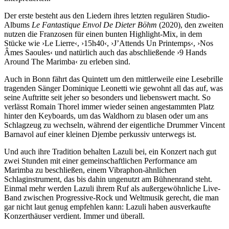
Der erste besteht aus den Liedern ihres letzten regulären Studio-
Albums
Le Fantastique Envol De Dieter Böhm
(2020), den zweiten
nutzen die Franzosen für einen bunten Highlight-Mix, in dem
Stücke wie ›Le Lierre‹, ›15h40‹, ›J’Attends Un Printemps‹, ›Nos
Âmes Saoules‹ und natürlich auch das abschließende ›9 Hands
Around The Marimba‹ zu erleben sind.
Auch in Bonn fährt das Quintett um den mittlerweile eine Lesebrille
tragenden Sänger Dominique Leonetti wie gewohnt all das auf, was
seine Auftritte seit jeher so besonders und liebenswert macht. So
verlässt Romain Thorel immer wieder seinen angestammten Platz
hinter den Keyboards, um das Waldhorn zu blasen oder um ans
Schlagzeug zu wechseln, während der eigentliche Drummer Vincent
Barnavol auf einer kleinen Djembe perkussiv unterwegs ist.
Und auch ihre Tradition behalten Lazuli bei, ein Konzert nach gut
zwei Stunden mit einer gemeinschaftlichen Performance am
Marimba zu beschließen, einem Vibraphon-ähnlichen
Schlaginstrument, das bis dahin ungenutzt am Bühnenrand steht.
Einmal mehr werden Lazuli ihrem Ruf als außergewöhnliche Live-
Band zwischen Progressive-Rock und Weltmusik gerecht, die man
gar nicht laut genug empfehlen kann: Lazuli haben ausverkaufte
Konzerthäuser verdient. Immer und überall.