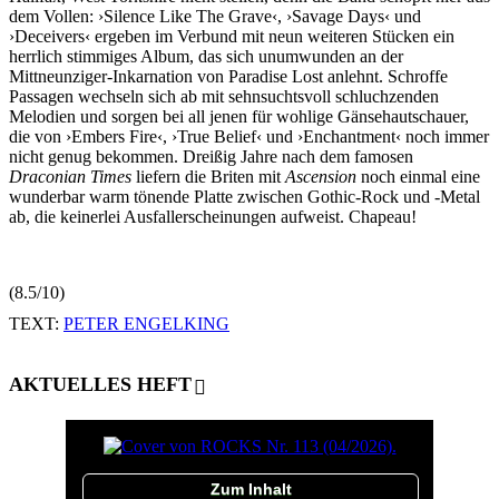
dem Vollen: ›Silence Like The Grave‹, ›Savage Days‹ und
›Deceivers‹ ergeben im Verbund mit neun weiteren Stücken ein
herrlich stimmiges Album, das sich unumwunden an der
Mittneunziger-Inkarnation von Paradise Lost anlehnt. Schroffe
Passagen wechseln sich ab mit sehnsuchtsvoll schluchzenden
Melodien und sorgen bei all jenen für wohlige Gänsehautschauer,
die von ›Embers Fire‹, ›True Belief‹ und ›Enchantment‹ noch immer
nicht genug bekommen. Dreißig Jahre nach dem famosen
Draconian Times
liefern die Briten mit
Ascension
noch einmal eine
wunderbar warm tönende Platte zwischen Gothic-Rock und -Metal
ab, die keinerlei Ausfallerscheinungen aufweist. Chapeau!
(8.5/10)
TEXT:
PETER ENGELKING
AKTUELLES HEFT
Zum Inhalt