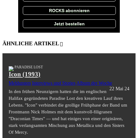
ROCKS abonnieren
Jetzt bestellen
ÄHNLICHE ARTIKEL
PARADISE LOST
Icon (1993)
Meldungen
Interviews und Stories
Album der Woche
22 Mai 24
In den frühen Neunzigern hatten die im englischen
Halifax gegründeten Paradise Lost den kreativen Lauf ihres
Lebens. "Icon" verbindet die grollige Frühphase der Band um
Frontmann Nick Holmes mit dem kunstvoll-filigranen
"Draconian Times" — und hat einiges von einer originären,
stark verlangsamten Mischung aus Metallica und den Sisters
Of Mercy.