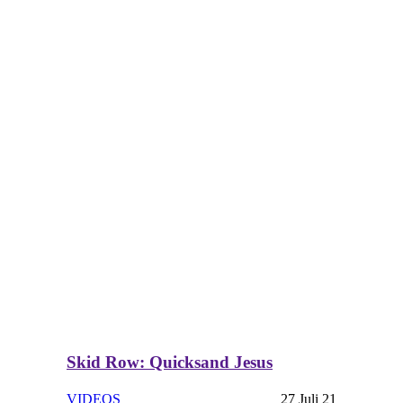
Skid Row: Quicksand Jesus
VIDEOS
27 Juli 21