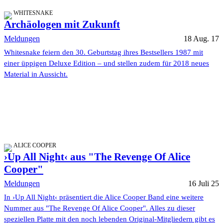
WHITESNAKE
Archäologen mit Zukunft
Meldungen
18 Aug. 17
Whitesnake feiern den 30. Geburtstag ihres Bestsellers 1987 mit
einer üppigen Deluxe Edition – und stellen zudem für 2018 neues
Material in Aussicht.
ALICE COOPER
›Up All Night‹ aus "The Revenge Of Alice
Cooper"
Meldungen
16 Juli 25
In ›Up All Night‹ präsentiert die Alice Cooper Band eine weitere
Nummer aus "The Revenge Of Alice Cooper". Alles zu dieser
speziellen Platte mit den noch lebenden Original-Mitgliedern gibt es