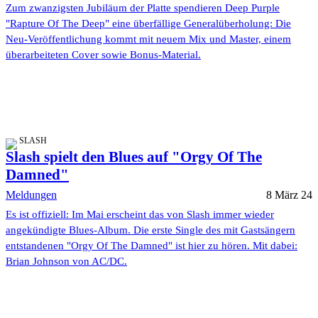
Zum zwanzigsten Jubiläum der Platte spendieren Deep Purple
"Rapture Of The Deep" eine überfällige Generalüberholung: Die
Neu-Veröffentlichung kommt mit neuem Mix und Master, einem
überarbeiteten Cover sowie Bonus-Material.
SLASH
Slash spielt den Blues auf "Orgy Of The
Damned"
Meldungen
8 März 24
Es ist offiziell: Im Mai erscheint das von Slash immer wieder
angekündigte Blues-Album. Die erste Single des mit Gastsängern
entstandenen "Orgy Of The Damned" ist hier zu hören. Mit dabei:
Brian Johnson von AC/DC.