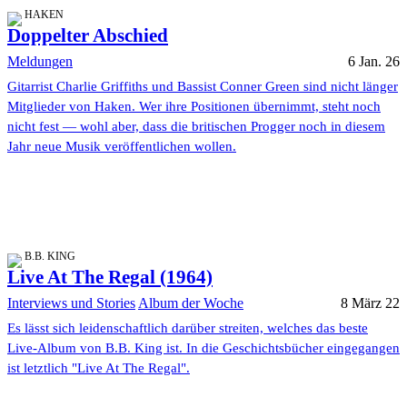
HAKEN
Doppelter Abschied
Meldungen
6 Jan. 26
Gitarrist Charlie Griffiths und Bassist Conner Green sind nicht länger
Mitglieder von Haken. Wer ihre Positionen übernimmt, steht noch
nicht fest — wohl aber, dass die britischen Progger noch in diesem
Jahr neue Musik veröffentlichen wollen.
B.B. KING
Live At The Regal (1964)
Interviews und Stories
Album der Woche
8 März 22
Es lässt sich leidenschaftlich darüber streiten, welches das beste
Live-Album von B.B. King ist. In die Geschichtsbücher eingegangen
ist letztlich "Live At The Regal".