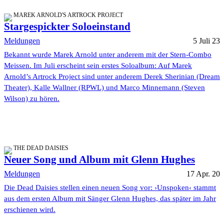
MAREK ARNOLD'S ARTROCK PROJECT
Stargespickter Soloeinstand
Meldungen
5 Juli 23
Bekannt wurde Marek Arnold unter anderem mit der Stern-Combo
Meissen. Im Juli erscheint sein erstes Soloalbum: Auf Marek
Arnold’s Artrock Project sind unter anderem Derek Sherinian (Dream
Theater), Kalle Wallner (RPWL) und Marco Minnemann (Steven
Wilson) zu hören.
THE DEAD DAISIES
Neuer Song und Album mit Glenn Hughes
Meldungen
17 Apr. 20
Die Dead Daisies stellen einen neuen Song vor: ›Unspoken‹ stammt
aus dem ersten Album mit Sänger Glenn Hughes, das später im Jahr
erschienen wird.