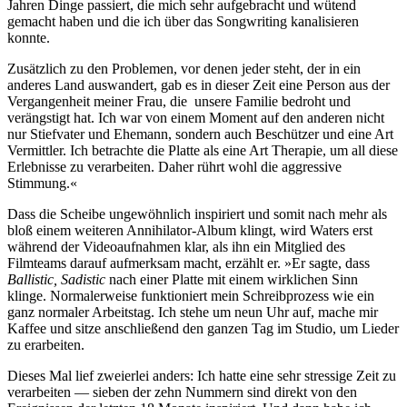
Jahren Dinge passiert, die mich sehr aufgebracht und wütend
gemacht haben und die ich über das Songwriting kanalisieren
konnte.
Zusätzlich zu den Problemen, vor denen jeder steht, der in ein
anderes Land auswandert, gab es in dieser Zeit eine Person aus der
Vergangenheit meiner Frau, die unsere Familie bedroht und
verängstigt hat. Ich war von einem Moment auf den anderen nicht
nur Stiefvater und Ehemann, sondern auch Beschützer und eine Art
Vermittler. Ich betrachte die Platte als eine Art Therapie, um all diese
Erlebnisse zu verarbeiten. Daher rührt wohl die aggressive
Stimmung.«
Dass die Scheibe ungewöhnlich inspiriert und somit nach mehr als
bloß einem weiteren Annihilator-Album klingt, wird Waters erst
während der Videoaufnahmen klar, als ihn ein Mitglied des
Filmteams darauf aufmerksam macht, erzählt er. »Er sagte, dass
Ballistic, Sadistic
nach einer Platte mit einem wirklichen Sinn
klinge. Normalerweise funktioniert mein Schreibprozess wie ein
ganz normaler Arbeitstag. Ich stehe um neun Uhr auf, mache mir
Kaffee und sitze anschließend den ganzen Tag im Studio, um Lieder
zu erarbeiten.
Dieses Mal lief zweierlei anders: Ich hatte eine sehr stressige Zeit zu
verarbeiten — sieben der zehn Nummern sind direkt von den