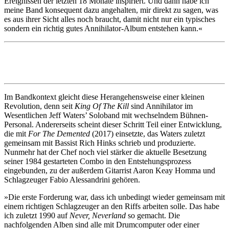
Ereignissen der letzten 18 Monate inspiriert. Und dann habe ich
meine Band konsequent dazu angehalten, mir direkt zu sagen, was
es aus ihrer Sicht alles noch braucht, damit nicht nur ein typisches
sondern ein richtig gutes Annihilator-Album entstehen kann.«
Im Bandkontext gleicht diese Herangehensweise einer kleinen
Revolution, denn seit
King Of The Kill
sind Annihilator im
Wesentlichen Jeff Waters’ Soloband mit wechselndem Bühnen-
Personal. Andererseits scheint dieser Schritt Teil einer Entwicklung,
die mit
For The Demented
(2017) einsetzte, das Waters zuletzt
gemeinsam mit Bassist Rich Hinks schrieb und produzierte.
Nunmehr hat der Chef noch viel stärker die aktuelle Besetzung
seiner 1984 gestarteten Combo in den Entstehungsprozess
eingebunden, zu der außerdem Gitarrist Aaron Keay Homma und
Schlagzeuger Fabio Alessandrini gehören.
»Die erste Forderung war, dass ich unbedingt wieder gemeinsam mit
einem richtigen Schlagzeuger an den Riffs arbeiten solle. Das habe
ich zuletzt 1990 auf
Never, Neverland
so gemacht. Die
nachfolgenden Alben sind alle mit Drumcomputer oder einer