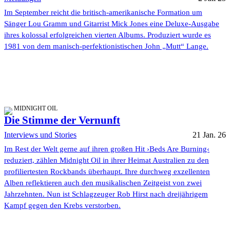
Im September reicht die britisch-amerikanische Formation um
Sänger Lou Gramm und Gitarrist Mick Jones eine Deluxe-Ausgabe
ihres kolossal erfolgreichen vierten Albums. Produziert wurde es
1981 von dem manisch-perfektionistischen John „Mutt“ Lange.
MIDNIGHT OIL
Die Stimme der Vernunft
Interviews und Stories
21 Jan. 26
Im Rest der Welt gerne auf ihren großen Hit ›Beds Are Burning‹
reduziert, zählen Midnight Oil in ihrer Heimat Australien zu den
profiliertesten Rockbands überhaupt. Ihre durchweg exzellenten
Alben reflektieren auch den musikalischen Zeitgeist von zwei
Jahrzehnten. Nun ist Schlagzeuger Rob Hirst nach dreijährigem
Kampf gegen den Krebs verstorben.