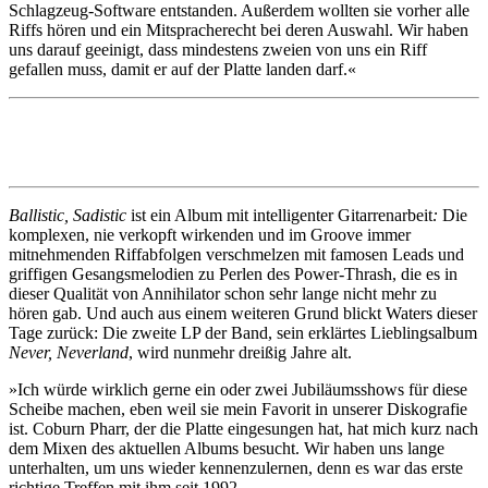
Schlagzeug-Software entstanden. Außerdem wollten sie vorher alle
Riffs hören und ein Mitspracherecht bei deren Auswahl. Wir haben
uns darauf geeinigt, dass mindestens zweien von uns ein Riff
gefallen muss, damit er auf der Platte landen darf.«
Ballistic, Sadistic
ist ein Album mit intelligenter Gitarrenarbeit
:
Die
komplexen, nie verkopft wirkenden und im Groove immer
mitnehmenden Riffabfolgen verschmelzen mit famosen Leads und
griffigen Gesangsmelodien zu Perlen des Power-Thrash, die es in
dieser Qualität von Annihilator schon sehr lange nicht mehr zu
hören gab. Und auch aus einem weiteren Grund blickt Waters dieser
Tage zurück: Die zweite LP der Band, sein erklärtes Lieblingsalbum
Never, Neverland
, wird nunmehr dreißig Jahre alt.
»Ich würde wirklich gerne ein oder zwei Jubiläumsshows für diese
Scheibe machen, eben weil sie mein Favorit in unserer Diskografie
ist. Coburn Pharr, der die Platte eingesungen hat, hat mich kurz nach
dem Mixen des aktuellen Albums besucht. Wir haben uns lange
unterhalten, um uns wieder kennenzulernen, denn es war das erste
richtige Treffen mit ihm seit 1992.