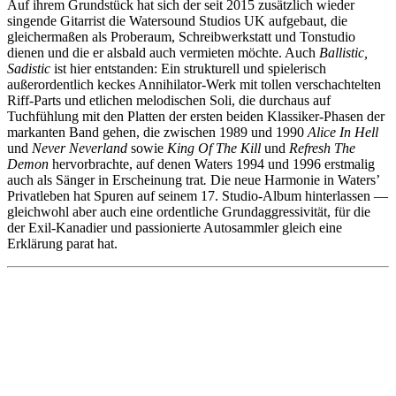
Auf ihrem Grundstück hat sich der seit 2015 zusätzlich wieder
singende Gitarrist die Watersound Studios UK aufgebaut, die
gleichermaßen als Proberaum, Schreibwerkstatt und Tonstudio
dienen und die er alsbald auch vermieten möchte. Auch
Ballistic,
Sadistic
ist hier entstanden: Ein strukturell und spielerisch
außerordentlich keckes Annihilator-Werk mit tollen verschachtelten
Riff-Parts und etlichen melodischen Soli, die durchaus auf
Tuchfühlung mit den Platten der ersten beiden Klassiker-Phasen der
markanten Band gehen, die zwischen 1989 und 1990
Alice In Hell
und
Never Neverland
sowie
King Of The Kill
und
Refresh The
Demon
hervorbrachte, auf denen Waters 1994 und 1996 erstmalig
auch als Sänger in Erscheinung trat
.
Die neue
Harmonie in Waters’
Privatleben hat Spuren auf seinem 17. Studio-Album hinterlassen —
gleichwohl aber auch eine ordentliche Grundaggressivität, für die
der Exil-Kanadier und passionierte Autosammler gleich eine
Erklärung parat hat.