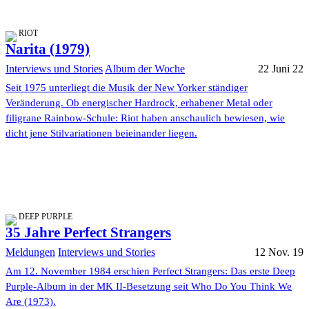
RIOT
Narita (1979)
Interviews und Stories
Album der Woche
22 Juni 22
Seit 1975 unterliegt die Musik der New Yorker ständiger
Veränderung. Ob energischer Hardrock, erhabener Metal oder
filigrane Rainbow-Schule: Riot haben anschaulich bewiesen, wie
dicht jene Stilvariationen beieinander liegen.
DEEP PURPLE
35 Jahre Perfect Strangers
Meldungen
Interviews und Stories
12 Nov. 19
Am 12. November 1984 erschien Perfect Strangers: Das erste Deep
Purple-Album in der MK II-Besetzung seit Who Do You Think We
Are (1973).