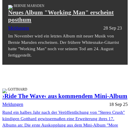
BERNIE MARSDEN
Neues Album "Working Man" erscheint
posthum
Meldungen
28 Sep 23
Im November wird ein letztes Album mit neuer Musik von
Bernie Marsden erscheinen. Der frühere Whitesnake-Gitarrist
hatte "Working Man" noch vor seinem Tod am 24. August
fertiggestellt.
GOTTHARD
›Ride The Wave‹ aus kommendem Mini-Album
Meldungen
18 Sep 25
Rund ein halbes Jahr nach der Veröffentlichung von "Stereo Crush"
kündigen Gotthard gewissermaßen eine Erweiterung ihres 17.
Albums an: Die erste Auskopplung aus dem Mini-Album "More