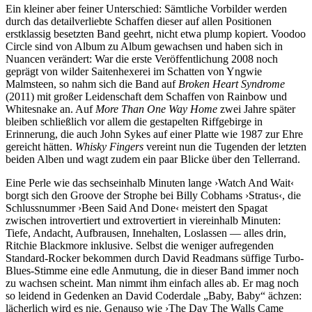
Ein kleiner aber feiner Unterschied: Sämtliche Vorbilder werden
durch das detailverliebte Schaffen dieser auf allen Positionen
erstklassig besetzten Band geehrt, nicht etwa plump kopiert. Voodoo
Circle sind von Album zu Album gewachsen und haben sich in
Nuancen verändert: War die erste Veröffentlichung 2008 noch
geprägt von wilder Saitenhexerei im Schatten von Yngwie
Malmsteen, so nahm sich die Band auf
Broken Heart Syndrome
(2011) mit großer Leidenschaft dem Schaffen von Rainbow und
Whitesnake an. Auf
More Than One Way Home
zwei Jahre später
bleiben schließlich vor allem die gestapelten Riffgebirge in
Erinnerung, die auch John Sykes auf einer Platte wie 1987 zur Ehre
gereicht hätten.
Whisky Fingers
vereint nun die Tugenden der letzten
beiden Alben und wagt zudem ein paar Blicke über den Tellerrand.
Eine Perle wie das sechseinhalb Minuten lange ›Watch And Wait‹
borgt sich den Groove der Strophe bei Billy Cobhams ›Stratus‹, die
Schlussnummer ›Been Said And Done‹ meistert den Spagat
zwischen introvertiert und extrovertiert in viereinhalb Minuten:
Tiefe, Andacht, Aufbrausen, Innehalten, Loslassen — alles drin,
Ritchie Blackmore inklusive. Selbst die weniger aufregenden
Standard-Rocker bekommen durch David Readmans süffige Turbo-
Blues-Stimme eine edle Anmutung, die in dieser Band immer noch
zu wachsen scheint. Man nimmt ihm einfach alles ab. Er mag noch
so leidend in Gedenken an David Coderdale „Baby, Baby“ ächzen:
lächerlich wird es nie. Genauso wie ›The Day The Walls Came