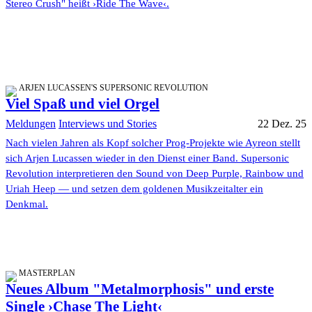
Stereo Crush" heißt ›Ride The Wave‹.
ARJEN LUCASSEN'S SUPERSONIC REVOLUTION
Viel Spaß und viel Orgel
Meldungen
Interviews und Stories
22 Dez. 25
Nach vielen Jahren als Kopf solcher Prog-Projekte wie Ayreon stellt
sich Arjen Lucassen wieder in den Dienst einer Band. Supersonic
Revolution interpretieren den Sound von Deep Purple, Rainbow und
Uriah Heep — und setzen dem goldenen Musikzeitalter ein
Denkmal.
MASTERPLAN
Neues Album "Metalmorphosis" und erste
Single ›Chase The Light‹