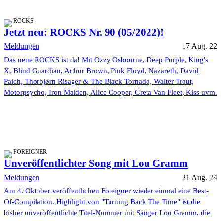
ROCKS
Jetzt neu: ROCKS Nr. 90 (05/2022)!
Meldungen
17 Aug. 22
Das neue ROCKS ist da! Mit Ozzy Osbourne, Deep Purple, King's
X, Blind Guardian, Arthur Brown, Pink Floyd, Nazareth, David
Paich, Thorbjørn Risager & The Black Tornado, Walter Trout,
Motorpsycho, Iron Maiden, Alice Cooper, Greta Van Fleet, Kiss uvm.
FOREIGNER
Unveröffentlichter Song mit Lou Gramm
Meldungen
21 Aug. 24
Am 4. Oktober veröffentlichen Foreigner wieder einmal eine Best-
Of-Compilation. Highlight von "Turning Back The Time" ist die
bisher unveröffentlichte Titel-Nummer mit Sänger Lou Gramm, die