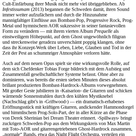
Cult-Einfärbung ihrer Musik nicht mehr viel übriggeblieben. Ab
Infestissumam
(2013) begannen die Schweden damit, ihren Sound
immer weiter aufzufächern und durch die Hinzunahme
mannigfaltiger Einflüsse aus Bombast-Pop, Progressive Rock, Prog-
Metal und hymnischem AOR sukzessive in seiner fantasievollen
Form zu verändern — mit ihrem vierten Album
Prequelle
als
einstweiligem Höhepunkt, auf dem Ghost ungewöhnlich filigran
und streckenweise geradezu unverschämt poppig klangen, ohne
dass ihr Konzept-Werk über Leben, Liebe, Glauben und Tod in der
Zeit der Pest an schummriger Atmosphäre verloren hätte.
Auch auf dem neuen Opus spielt sie eine wirkungsvolle Rolle, auf
dem sich Chefdenker Tobias Forge bildreich mit dem Aufstieg und
Zusammenfall gesellschaftlicher Systeme befasst. Ohne aber zu
dominieren, was bereits die ersten sieben Minuten dieses absolut
brillant produzierten Bombast-Hardrock-Albums vorwegnehmen.
Mit großer Geste jubilieren in ›Kaisarion‹ die Gitarren und schicken
wärmende Sonnenstrahlen durch den kühlen Mystiknebel
(Nachschlag gibt’s in ›Griftwood‹) — ein dramatisch-erhabenes
Eröffnungsstück mit kräftigen Gitarren, andickender Hammondorgel
und himmlischem Prog-Solo-Part, der in aller Kürze an die Phase
von Derek Sherinian bei Dream Theater erinnert. ›Spillways‹ bringt
zuckrigen Schweden-Pop aus dem Wirkungskreis von Max Martin
mit Toto-AOR und gitarrengetriebenen Ghost-Hardrock zusammen,
„normale“ Bands, etwa das Night Flight Orchestra, verteilen ein