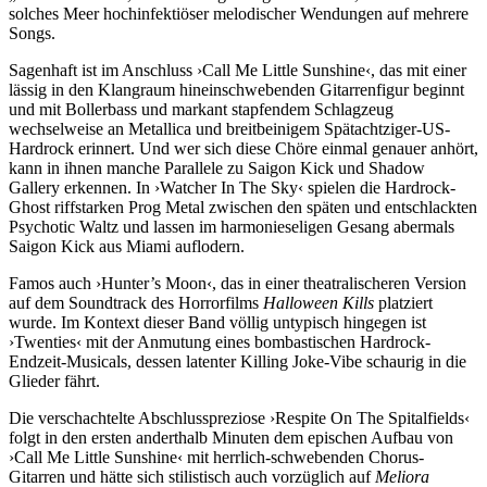
solches Meer hochinfektiöser melodischer Wendungen auf mehrere
Songs.
Sagenhaft ist im Anschluss ›Call Me Little Sunshine‹, das mit einer
lässig in den Klangraum hineinschwebenden Gitarrenfigur beginnt
und mit Bollerbass und markant stapfendem Schlagzeug
wechselweise an Metallica und breitbeinigem Spätachtziger-US-
Hardrock erinnert. Und wer sich diese Chöre einmal genauer anhört,
kann in ihnen manche Parallele zu Saigon Kick und Shadow
Gallery erkennen. In ›Watcher In The Sky‹ spielen die Hardrock-
Ghost riffstarken Prog Metal zwischen den späten und entschlackten
Psychotic Waltz und lassen im harmonieseligen Gesang abermals
Saigon Kick aus Miami auflodern.
Famos auch ›Hunter’s Moon‹, das in einer theatralischeren Version
auf dem Soundtrack des Horrorfilms
Halloween Kills
platziert
wurde. Im Kontext dieser Band völlig untypisch hingegen ist
›Twenties‹ mit der Anmutung eines bombastischen Hardrock-
Endzeit-Musicals, dessen latenter Killing Joke-Vibe schaurig in die
Glieder fährt.
Die verschachtelte Abschlusspreziose ›Respite On The Spitalfields‹
folgt in den ersten anderthalb Minuten dem epischen Aufbau von
›Call Me Little Sunshine‹ mit herrlich-schwebenden Chorus-
Gitarren und hätte sich stilistisch auch vorzüglich auf
Meliora