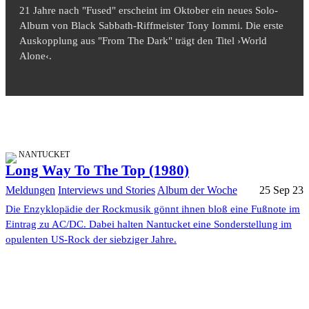
21 Jahre nach "Fused" erscheint im Oktober ein neues Solo-
Album von Black Sabbath-Riffmeister Tony Iommi. Die erste
Auskopplung aus "From The Dark" trägt den Titel ›World
Alone‹.
NANTUCKET
Long Way To The Top (1980)
Meldungen
Interviews und Stories
Album der Woche
25 Sep 23
Die Enzyklopädie der Rockmusik gönnt ihnen bloß eine Fußnote im
Eintrag zu AC/DC. Dabei halten Nantucket eine Sonderstellung im
opulenten US-Rock der siebziger Jahre.