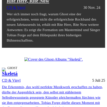
Rite Here, Rite Now
CD & Vinyl
30 Nov. 24
Wer sich immer noch fragt, warum Ghost eine der
erfolgreichsten, wenn nicht die erfolgreichste Rockband des
neuen Jahrtausends ist, erhält mit Rite Here, Rite Now weitere
Antworten: Es zeigt die Formation um Mastermind und Sänger
Tobias Forge auf dem Höhepunkt ihres bisherigen
Bühnenschaffens.
GHOST
Skeletá
CD & Vinyl
5 Juli 25
Die Erkenntnis, das wohl perfekte Musikwerk geschaffen zu haben,
dürfte der Augenblick sein, den selbst mit stählernem
Selbstbewusstsein gesegnete Künstler gleichermaßen fürchten wie
sie ihm entgegenarbeiten. Tobias Forge dürfte diesen Moment mit