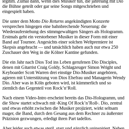
legitim. Zumal dann, wenn dies Musiker tun, die jahrelang mit Dio
die Bühne geteilt oder gar seine Songs mitgeschrieben und
eingespielt haben.
Die unter dem Motto
Dio Returns
angekündigten Konzerte
versprechen hingegen eine bahnbrechende Neuerung: die
Wiederauferstehung des stimmgewaltigen Sängers als Hologramm.
Erstmals geht ein verstorbener Musiker in dieser Form mit einer
Band auf Tournee. Angesichts einer solchen Weltpremiere ist
Skepsis angebracht — und tatsächlich haben auch nur etwa 250
Zuschauer den Weg in die Kölner Kantine gefunden.
Die ein Jahr nach Dios Tod ins Leben gerufenen Dio Disciples,
denen mit Gitarrist Craig Goldy, Schlagzeuger Simon Wright und
Keyboarder Scott Warren drei einstige Dio-Musiker angehören,
agieren mit Unterstützung von Dios Ehefrau und Managerin Wendy
Dio. Aber was in Köln geboten wird, ist kümmerlich und so
ziemlich das Gegenteil von Rock’n‘Roll.
Nach einem Video-Intro erscheint bereits das Dio-Hologramm, und
die Show startet schwach mit ›King Of Rock’n’Roll‹. Dio, zentral
und etwas erhöht zwischen die Musiker projiziert, wirkt seltsam
mager, die Band, durch den Gesang aus dem Rechner zu äußerster
Präzision gezwungen, erledigt ihren Part tadellos.
Aber leider auch etwas steril, starr und gänzlich uninspiriert. Neben