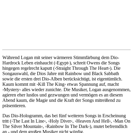
Während Logan mit seiner wärmeren Stimmfärbung dem Dio-
Hardrock Leben einhaucht (›Egypt‹), schreit Owens die Songs
hingegen regelrecht kaputt (›Straight Through The Heart‹). Die
Songauswahl, die Dios Jahre mit Rainbow und Black Sabbath
sowie die ersten drei Dio-Alben berücksichtigt, ist eigentümlich.
Kaum kommt mit ›Kill The King‹ etwas Spannung auf, macht
›Mystery‹ alles wieder zunichte. Die Musiker, Logan ausgenommen,
agieren eher lustlos und gezwungen und vermögen es an diesem
Abend kaum, die Magie und die Kraft der Songs mitreißend zu
präsentieren.
Das Dio-Hologramm, das bei fünf weiteren Songs in Erscheinung
tritt (›The Last In Line‹, ›Holy Diver‹, ›Heaven And Hell‹, ›Man On
The Silver Mountain‹, ›Rainbow In The Dark‹), mutet befremdlich
an - und dem großen Musiker nicht würdig.