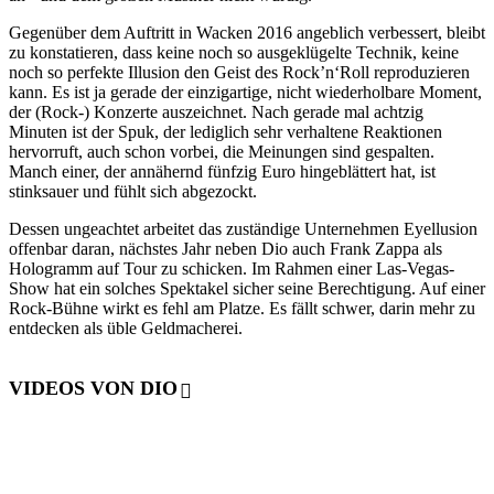
Gegenüber dem Auftritt in Wacken 2016 angeblich verbessert, bleibt
zu konstatieren, dass keine noch so ausgeklügelte Technik, keine
noch so perfekte Illusion den Geist des Rock’n‘Roll reproduzieren
kann. Es ist ja gerade der einzigartige, nicht wiederholbare Moment,
der (Rock-) Konzerte auszeichnet. Nach gerade mal achtzig
Minuten ist der Spuk, der lediglich sehr verhaltene Reaktionen
hervorruft, auch schon vorbei, die Meinungen sind gespalten.
Manch einer, der annähernd fünfzig Euro hingeblättert hat, ist
stinksauer und fühlt sich abgezockt.
Dessen ungeachtet arbeitet das zuständige Unternehmen Eyellusion
offenbar daran, nächstes Jahr neben Dio auch Frank Zappa als
Hologramm auf Tour zu schicken. Im Rahmen einer Las-Vegas-
Show hat ein solches Spektakel sicher seine Berechtigung. Auf einer
Rock-Bühne wirkt es fehl am Platze. Es fällt schwer, darin mehr zu
entdecken als üble Geldmacherei.
VIDEOS VON DIO