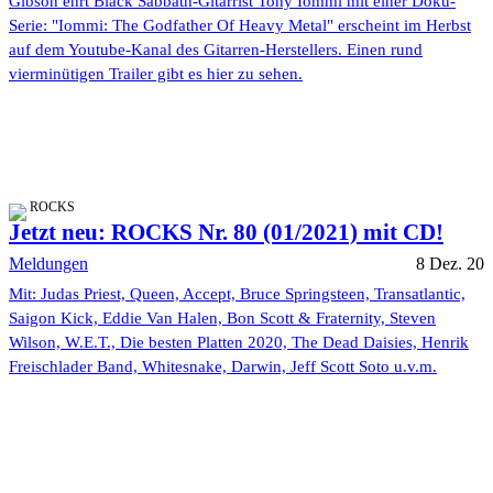
Gibson ehrt Black Sabbath-Gitarrist Tony Iommi mit einer Doku-
Serie: "Iommi: The Godfather Of Heavy Metal" erscheint im Herbst
auf dem Youtube-Kanal des Gitarren-Herstellers. Einen rund
vierminütigen Trailer gibt es hier zu sehen.
ROCKS
Jetzt neu: ROCKS Nr. 80 (01/2021) mit CD!
Meldungen
8 Dez. 20
Mit: Judas Priest, Queen, Accept, Bruce Springsteen, Transatlantic,
Saigon Kick, Eddie Van Halen, Bon Scott & Fraternity, Steven
Wilson, W.E.T., Die besten Platten 2020, The Dead Daisies, Henrik
Freischlader Band, Whitesnake, Darwin, Jeff Scott Soto u.v.m.