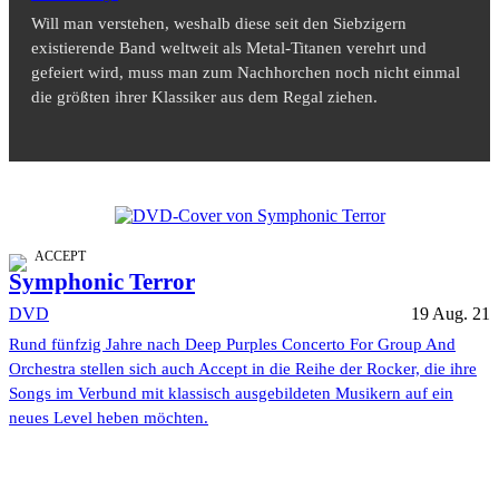
Will man verstehen, weshalb diese seit den Siebzigern
existierende Band weltweit als Metal-Titanen verehrt und
gefeiert wird, muss man zum Nachhorchen noch nicht einmal
die größten ihrer Klassiker aus dem Regal ziehen.
ACCEPT
Symphonic Terror
DVD
19 Aug. 21
Rund fünfzig Jahre nach Deep Purples Concerto For Group And
Orchestra stellen sich auch Accept in die Reihe der Rocker, die ihre
Songs im Verbund mit klassisch ausgebildeten Musikern auf ein
neues Level heben möchten.