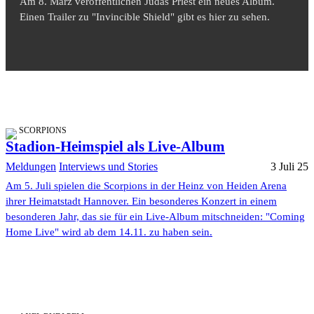
Am 8. März veröffentlichen Judas Priest ein neues Album.
Einen Trailer zu "Invincible Shield" gibt es hier zu sehen.
SCORPIONS
Stadion-Heimspiel als Live-Album
Meldungen
Interviews und Stories
3 Juli 25
Am 5. Juli spielen die Scorpions in der Heinz von Heiden Arena
ihrer Heimatstadt Hannover. Ein besonderes Konzert in einem
besonderen Jahr, das sie für ein Live-Album mitschneiden: "Coming
Home Live" wird ab dem 14.11. zu haben sein.