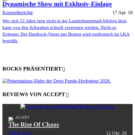
Dynamische Show mit Exklusiv-Einlage
Konzertberichte
17 Apr. 18
Wer sich 22 Jahre lang nicht in der Landeshauptstadt blicken lässt,
kann von den Schwaben schnell vergessen werden. Nicht so
Extreme: Der Hardrock-Vierer aus Boston wird euphorisch im LKA
begrüßt.
ROCKS PRÄSENTIERT
REVIEWS VON ACCEPT
ACCEPT
The Rise Of Chaos
CD & Vinyl
12 Okt. 20