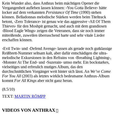
Kein Wunder also, dass Anthrax beim mächtigen Opener die
Vergangenheit aufleben lassen können: ›You Gotta Believe‹ hätte
locker auf dem verkannten
Persistance Of Time
(1990) stehen
können. Belladonnas melodische Stärken werden beim Titeltrack
betont, ›Zero Tolerance‹ ist genau wie das aggressive ›All Of Them
Thieves‹ für den Moshpit gemacht, und auch mit dem grandiosen
›Blood Eagle Wings‹ zeigen die Veteranen, dass sie noch immer
mitreißende, zuweilen überraschend harte und sehr vitale Lieder
erschaffen können.
›Evil Twin‹ und ›Defend Avenge‹ lassen als gerade noch gutklassige
Reißbrett-Nummer seltsam kalt, aber dafür entschädigen die ultra-
melodische Exkursionen in den Refrains von ›Breathing Lightning‹,
›Monster At The End‹ und ›Suzerain‹ umso mehr. Ein bockstarkes,
vielseitiges und erfreulich mutiges Album, das den
durchschnittlichen Vorgänger weit hinter sich lässt. An
We’ve Come
For You All
(2003) als letztes wirklich bedeutsame Anthrax-Album
kommt
For All Kings
aber nicht ganz heran.
(8.5/10)
TEXT:
MARTIN RÖMPP
VIDEOS VON ANTHRAX