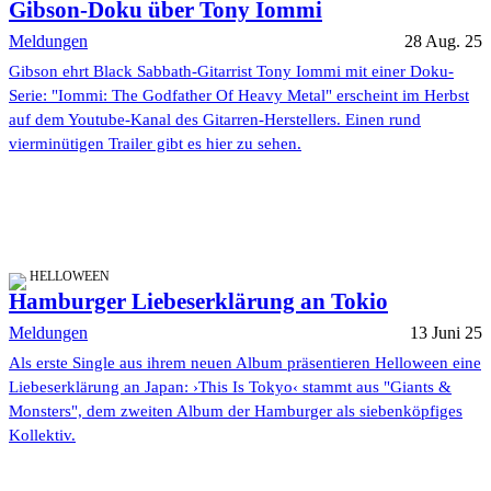
Gibson-Doku über Tony Iommi
Meldungen
28 Aug. 25
Gibson ehrt Black Sabbath-Gitarrist Tony Iommi mit einer Doku-
Serie: "Iommi: The Godfather Of Heavy Metal" erscheint im Herbst
auf dem Youtube-Kanal des Gitarren-Herstellers. Einen rund
vierminütigen Trailer gibt es hier zu sehen.
HELLOWEEN
Hamburger Liebeserklärung an Tokio
Meldungen
13 Juni 25
Als erste Single aus ihrem neuen Album präsentieren Helloween eine
Liebeserklärung an Japan: ›This Is Tokyo‹ stammt aus "Giants &
Monsters", dem zweiten Album der Hamburger als siebenköpfiges
Kollektiv.