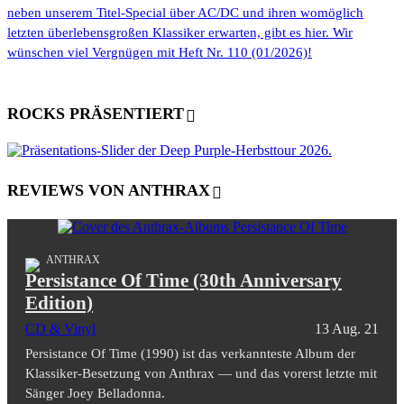
neben unserem Titel-Special über AC/DC und ihren womöglich
letzten überlebensgroßen Klassiker erwarten, gibt es hier. Wir
wünschen viel Vergnügen mit Heft Nr. 110 (01/2026)!
ROCKS PRÄSENTIERT
REVIEWS VON ANTHRAX
ANTHRAX
Persistance Of Time (30th Anniversary
Edition)
CD & Vinyl
13 Aug. 21
Persistance Of Time (1990) ist das verkannteste Album der
Klassiker-Besetzung von Anthrax — und das vorerst letzte mit
Sänger Joey Belladonna.