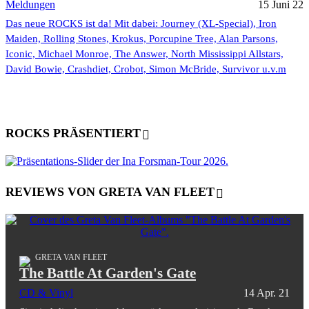
Meldungen
15 Juni 22
Das neue ROCKS ist da! Mit dabei: Journey (XL-Special), Iron
Maiden, Rolling Stones, Krokus, Porcupine Tree, Alan Parsons,
Iconic, Michael Monroe, The Answer, North Mississippi Allstars,
David Bowie, Crashdiet, Crobot, Simon McBride, Survivor u.v.m
ROCKS PRÄSENTIERT
REVIEWS VON GRETA VAN FLEET
GRETA VAN FLEET
The Battle At Garden's Gate
CD & Vinyl
14 Apr. 21