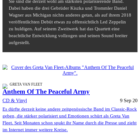
Sie sind die derzeit wohl am stärksten polarisierende Band.
Dabei haben die drei Gebrüder Kiszka und Trommler Daniel
Wagner aus Michigan nichts anderes getan, als auf ihrem 2018
veröffentlichten Debüt etwas zu offensichtlich Led Zeppelin
zu huldigen. Auf seinem Zweitwerk hat das Quartett eine
beachtliche Entwicklung vollzogen und seinen Sound breiter
aufgestellt.
GRETA VAN FLEET
Anthem Of The Peaceful Army
CD & Vinyl
9 Sep 20
Es dürfte derzeit keine andere zeitgenössische Band im Classic-Rock
geben, die stärker polarisiert und Emotionen schürt als Greta Van
Fleet. Seit Monaten schon spukt ihr Name durch die Presse und zieht
im Internet immer weitere Kreise.