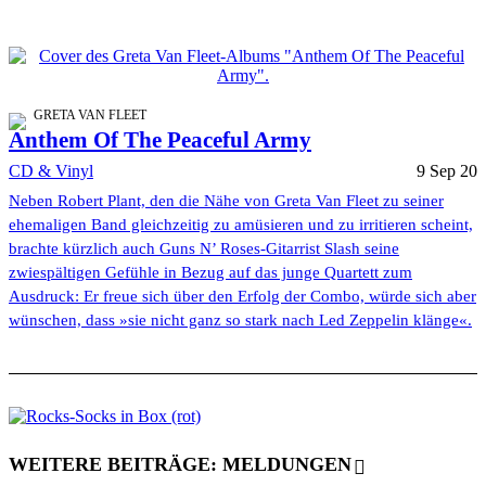
GRETA VAN FLEET
Anthem Of The Peaceful Army
CD & Vinyl
9 Sep 20
Neben Robert Plant, den die Nähe von Greta Van Fleet zu seiner
ehemaligen Band gleichzeitig zu amüsieren und zu irritieren scheint,
brachte kürzlich auch Guns N’ Roses-Gitarrist Slash seine
zwiespältigen Gefühle in Bezug auf das junge Quartett zum
Ausdruck: Er freue sich über den Erfolg der Combo, würde sich aber
wünschen, dass »sie nicht ganz so stark nach Led Zeppelin klänge«.
WEITERE BEITRÄGE: MELDUNGEN