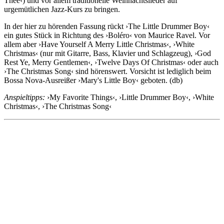
Thee‹) und vor allem traditionelle Weihnachtslieder auf
urgemütlichen Jazz-Kurs zu bringen.
In der hier zu hörenden Fassung rückt ›The Little Drummer Boy‹
ein gutes Stück in Richtung des ›Boléro‹ von Maurice Ravel. Vor
allem aber ›Have Yourself A Merry Little Christmas‹, ›White
Christmas‹ (nur mit Gitarre, Bass, Klavier und Schlagzeug), ›God
Rest Ye, Merry Gentlemen‹, ›Twelve Days Of Christmas‹ oder auch
›The Christmas Song‹ sind hörenswert. Vorsicht ist lediglich beim
Bossa Nova-Ausreißer ›Mary's Little Boy‹ geboten. (db)
Anspieltipps:
›My Favorite Things‹, ›Little Drummer Boy‹, ›White
Christmas‹, ›The Christmas Song‹