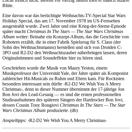
Lucas freilich nicht. Bereits vor vierzig Jahren trieb er manch bizarre
Blüte.
Eine davon war das berüchtigte Weihnachts-TV-Special Star Wars
Holiday Special, das am 17. November 1978 im US-Fernsehen
ausgestrahlt wurde. Zwei Jahre und eine Krieg-der-Sterne-Episode
später macht
Christmas In The Stars — The Star Wars Christmas
Album
weiter: Beinahe ein Konzept-Album, das die Geschichte von
Robotern erzählt, die in einer Fabrik Spielzeug für S. Claus (der
Sohn des Weihnachtsmanns) herstellen und sich von Droiden C-
3PO und R2-D2 den Weihnachtszauber näherbringen lassen, deren
Originalstimmen und Soundeffekte hier zu hören sind.
Geschrieben wurde die Musik von Maury Yeston, einem
Musikprofessor der Universität Yale, der Jahre später als Komponist
zahlreicher Hit-Musicals zu Ruhm und Ehren kam. Für Rockisten
besonders interessant sein dürfte ›R2-D2 We Wish You A Merry
Christmas‹, denn in dieser Nummer übernimmt der 17-jährige Jon
Bon Jovi den Lead-Gesang — es sind die ersten professionellen
Studioaufnahmen des späteren Sängers der Hardrocker Bon Jovi,
dessen Cousin Tony Bongiovi
Christmas In The Stars — The Star
Wars Christmas Album
produzierte. (db)
Anspieltipps:
›R2-D2 We Wish You A Merry Christmas‹