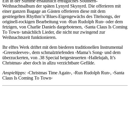
Ein in der Summe erstaunlich erträgliches Southern-
Weihnachtsalbum der späten Lynyrd Skynyrd. Die offerieren mit
einer ganzen Bagage an Gästen offerieren diese mit dem
gestriegelten Rhythm’n’Blues-Eigengewächs des Titelsongs, der
originell-rockigen Bearbeitung von ›Run Rudolph Run‹ oder dem
fetzigen, von Charlie Daniels dargebotenen, ›Santa Claus Is Coming
To Town‹ tatsächlich Lieder, die nicht nur zwingend zur
Weihnachtszeit funktionieren.
Ihr elftes Werk driftet mit dem biederen traditionellen Instrumental
›Greensleeves‹, dem schmalztriefenden ›Mama’s Song‹ und dem
überzuckerten, von .38 Special beigesteuerten ›Hallelujah, It’s
Christmas‹ aber doch in allzu verzichtbare Gefilde.
Anspieltipps:
›Christmas Time Again‹, ›Run Rudolph Run‹, ›Santa
Claus Is Coming To Town‹