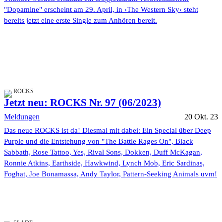
"Dopamine" erscheint am 29. April, in ›The Western Sky‹ steht
bereits jetzt eine erste Single zum Anhören bereit.
ROCKS
Jetzt neu: ROCKS Nr. 97 (06/2023)
Meldungen
20 Okt. 23
Das neue ROCKS ist da! Diesmal mit dabei: Ein Special über Deep
Purple und die Entstehung von "The Battle Rages On", Black
Sabbath, Rose Tattoo, Yes, Rival Sons, Dokken, Duff McKagan,
Ronnie Atkins, Earthside, Hawkwind, Lynch Mob, Eric Sardinas,
Foghat, Joe Bonamassa, Andy Taylor, Pattern-Seeking Animals uvm!