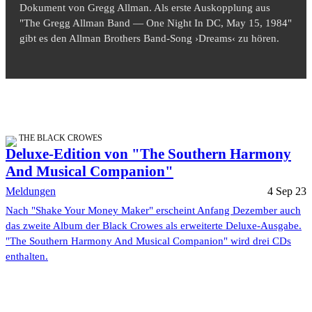
Dokument von Gregg Allman. Als erste Auskopplung aus
"The Gregg Allman Band — One Night In DC, May 15, 1984"
gibt es den Allman Brothers Band-Song ›Dreams‹ zu hören.
THE BLACK CROWES
Deluxe-Edition von "The Southern Harmony
And Musical Companion"
Meldungen
4 Sep 23
Nach "Shake Your Money Maker" erscheint Anfang Dezember auch
das zweite Album der Black Crowes als erweiterte Deluxe-Ausgabe.
"The Southern Harmony And Musical Companion" wird drei CDs
enthalten.