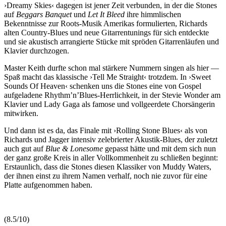
›Dreamy Skies‹ dagegen ist jener Zeit verbunden, in der die Stones
auf
Beggars Banquet
und
Let It Bleed
ihre himmlischen
Bekenntnisse zur Roots-Musik Amerikas formulierten, Richards
alten Country-Blues und neue Gitarrentunings für sich entdeckte
und sie akustisch arrangierte Stücke mit spröden Gitarrenläufen und
Klavier durchzogen.
Master Keith durfte schon mal stärkere Nummern singen als hier —
Spaß macht das klassische ›Tell Me Straight‹ trotzdem. In ›Sweet
Sounds Of Heaven‹ schenken uns die Stones eine von Gospel
aufgeladene Rhythm’n’Blues-Herrlichkeit, in der Stevie Wonder am
Klavier und Lady Gaga als famose und vollgeerdete Chorsängerin
mitwirken.
Und dann ist es da, das Finale mit ›Rolling Stone Blues‹ als von
Richards und Jagger intensiv zelebrierter Akustik-Blues, der zuletzt
auch gut auf
Blue & Lonesome
gepasst hätte und mit dem sich nun
der ganz große Kreis in aller Vollkommenheit zu schließen beginnt:
Erstaunlich, dass die Stones diesen Klassiker von Muddy Waters,
der ihnen einst zu ihrem Namen verhalf, noch nie zuvor für eine
Platte aufgenommen haben.
(8.5/10)