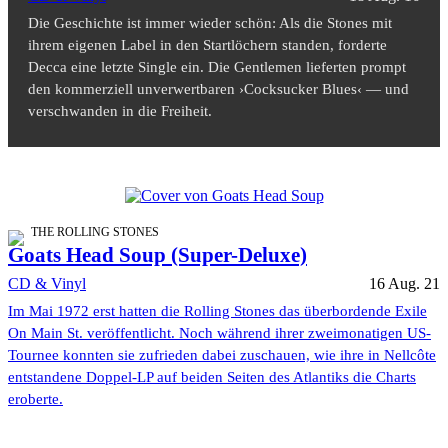
Die Geschichte ist immer wieder schön: Als die Stones mit
ihrem eigenen Label in den Startlöchern standen, forderte
Decca eine letzte Single ein. Die Gentlemen lieferten prompt
den kommerziell unverwertbaren ›Cocksucker Blues‹ — und
verschwanden in die Freiheit.
THE ROLLING STONES
Goats Head Soup (Super-Deluxe)
CD & Vinyl
16 Aug. 21
Im Mai 1972 erst hatten die Rolling Stones das überbordende Exile
On Main St. veröffentlicht. Noch während ihrer zweimonatigen US-
Tournee konnten sie zufrieden dabei zuschauen, wie ihre in Nellcôte
entstandene Doppel-LP auf beiden Seiten des Atlantiks die Charts
eroberte.