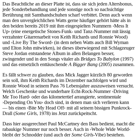
Das Beachtliche an dieser Platte ist, dass sie sich jeden Altersbonus,
jede Sonderbehandlung und jede sonstige noch so nachsichtige
Berührung mit Samthandschuhen scharf verbittet. Denn auch wenn
man den unvergleichlichen Watts gerne häufiger gehört hätte als in
den beiden bereits 2019 mit ihm eingespielten Nummern ›Mess It
Up‹ (eine energetische Stones-Funk- und Tanz-Nummer mit lässig
verzahnter Gitarrenarbeit von Keith Richards und Ronnie Wood)
und ›Live By The Sword‹ (in dem neben Watts auch Bill Wyman
und Elton John mitwirken), ist dieses überwiegend mit Schlagzeuger
Steve Jordan entstandene Album in allen Belangen besser,
zwingender und in den Songs vitaler als
Bridges To Babylon
(1997)
und das entsetzlich enttäuschende
A Bigger Bang
(2005) zusammen.
Es fällt schwer zu glauben, dass Mick Jagger kürzlich 80 geworden
sein soll, ihm Keith Richards im Dezember nachfolgen wird und
Ronnie Wood in seinem Pass 76 Lebensjahre auszuweisen versucht.
Welch Geschenke und wunderbare Echt-Rock-Nummer ›Driving
Me Too Hard‹ oder das kilometertief arrangierte, sentimentale
›Depending On You‹ doch sind, in denen man sich verlieren kann
— bis einen ›Bite My Head Off‹ mit all seinem bissigen Punkrock-
Drall (
Some Girls
, 1978) ins Jetzt zurückpeitscht.
Dass hier ausgerechnet Paul McCartney den Bass bedient, macht die
rabaukige Nummer nur noch besser. Auch in ›Whole Wide World‹
bleibt der Schnodder (und auch der
Some Girls
-Vibe) bestehen.