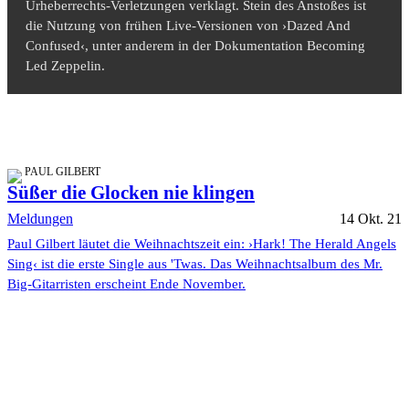
Urheberrechts-Verletzungen verklagt. Stein des Anstoßes ist
die Nutzung von frühen Live-Versionen von ›Dazed And
Confused‹, unter anderem in der Dokumentation Becoming
Led Zeppelin.
PAUL GILBERT
Süßer die Glocken nie klingen
Meldungen
14 Okt. 21
Paul Gilbert läutet die Weihnachtszeit ein: ›Hark! The Herald Angels
Sing‹ ist die erste Single aus 'Twas. Das Weihnachtsalbum des Mr.
Big-Gitarristen erscheint Ende November.