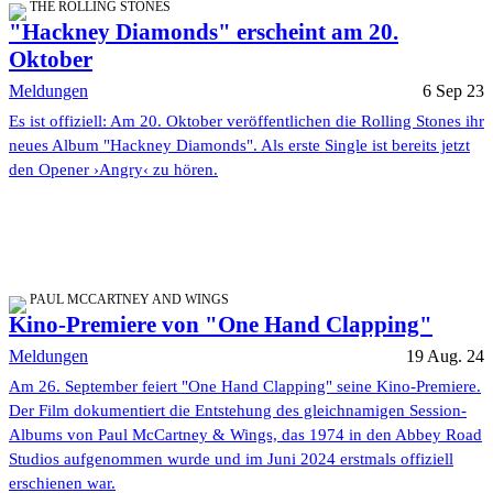
THE ROLLING STONES
"Hackney Diamonds" erscheint am 20.
Oktober
Meldungen
6 Sep 23
Es ist offiziell: Am 20. Oktober veröffentlichen die Rolling Stones ihr
neues Album "Hackney Diamonds". Als erste Single ist bereits jetzt
den Opener ›Angry‹ zu hören.
PAUL MCCARTNEY AND WINGS
Kino-Premiere von "One Hand Clapping"
Meldungen
19 Aug. 24
Am 26. September feiert "One Hand Clapping" seine Kino-Premiere.
Der Film dokumentiert die Entstehung des gleichnamigen Session-
Albums von Paul McCartney & Wings, das 1974 in den Abbey Road
Studios aufgenommen wurde und im Juni 2024 erstmals offiziell
erschienen war.