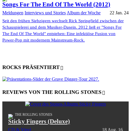
Songs For The End Of The World (2012)
Meldungen
Interviews und Stories
Album der Woche
22 Jan. 24
Seit den frühen Siebzigern wechselt Rick Springfield zwischen der
Schauspielerei und dem Musiker-Dasein. 2012 ließ er "Songs For
The End Of The World" entstehen: Eine infektiöse Fusion von
Power-Pop mit modernem Mainstream-Rock.
ROCKS PRÄSENTIERT
REVIEWS VON THE ROLLING STONES
THE ROLLING STONES
Sticky Fingers (Deluxe)
CD & Vinyl
18 Aug. 16