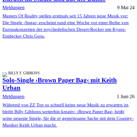
Meldungen
9 Mai 24
Masters Of Reality stellen erstmals seit 15 Jahren neue Musik vor:
Die Single ›Sugar‹ erscheint rund eine Woche vor einer Reihe von
Europakonzerten der psychedelischen Desert-Rocker um Kyuss-
Entdecker Chris Goss.
BILLY F. GIBBONS
Solo-Single ›Brown Paper Bag‹ mit Keith
Urban
Meldungen
1 Juni 26
Während von ZZ Top so schnell keine neue Musik zu erwarten ist,
bleibt Billy Gibbons weiterhin kreativ: ›Brown Paper Bag‹ heißt
seine neueste Single, für die er gemeinsame Sache mit dem Country-
Musiker Keith Urban macht.