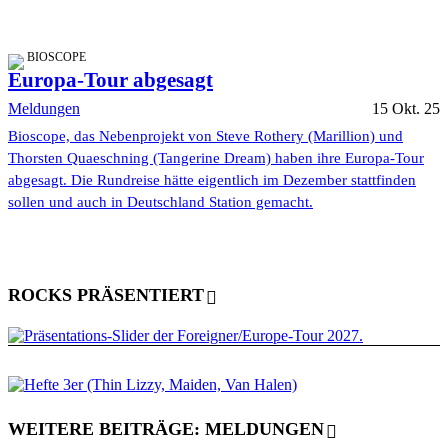
BIOSCOPE
Europa-Tour abgesagt
Meldungen
15 Okt. 25
Bioscope, das Nebenprojekt von Steve Rothery (Marillion) und
Thorsten Quaeschning (Tangerine Dream) haben ihre Europa-Tour
abgesagt. Die Rundreise hätte eigentlich im Dezember stattfinden
sollen und auch in Deutschland Station gemacht.
ROCKS PRÄSENTIERT
WEITERE BEITRÄGE: MELDUNGEN