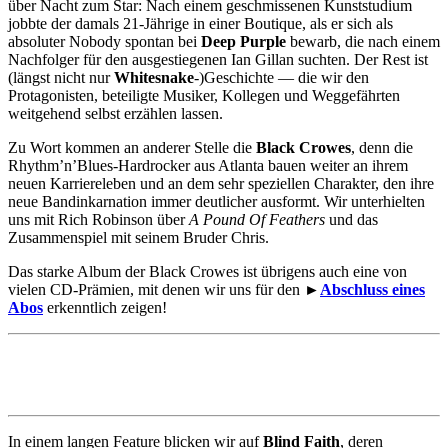
über Nacht zum Star: Nach einem geschmissenen Kunststudium
jobbte der damals 21-Jährige in einer Boutique, als er sich als
absoluter Nobody spontan bei
Deep Purple
bewarb, die nach einem
Nachfolger für den ausgestiegenen Ian Gillan suchten. Der Rest ist
(längst nicht nur
Whitesnake
-)Geschichte — die wir den
Protagonisten, beteiligte Musiker, Kollegen und Weggefährten
weitgehend selbst erzählen lassen.
Zu Wort kommen an anderer Stelle die
Black Crowes
, denn die
Rhythm’n’Blues-Hardrocker aus Atlanta bauen weiter an ihrem
neuen Karriereleben und an dem sehr speziellen Charakter, den ihre
neue Bandinkarnation immer deutlicher ausformt. Wir unterhielten
uns mit Rich Robinson über
A Pound Of Feathers
und das
Zusammenspiel mit seinem Bruder Chris.
Das starke Album der Black Crowes ist übrigens auch eine von
vielen CD-Prämien, mit denen wir uns für den ►
Abschluss eines
Abos
erkenntlich zeigen!
In einem langen Feature blicken wir auf
Blind Faith
, deren