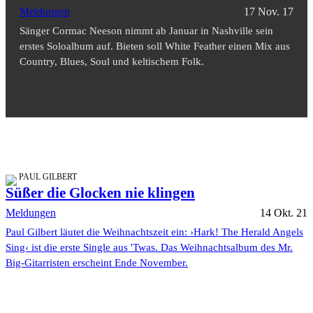
Meldungen
17 Nov. 17
Sänger Cormac Neeson nimmt ab Januar in Nashville sein
erstes Soloalbum auf. Bieten soll White Feather einen Mix aus
Country, Blues, Soul und keltischem Folk.
PAUL GILBERT
Süßer die Glocken nie klingen
Meldungen
14 Okt. 21
Paul Gilbert läutet die Weihnachtszeit ein: ›Hark! The Herald Angels
Sing‹ ist die erste Single aus 'Twas. Das Weihnachtsalbum des Mr.
Big-Gitarristen erscheint Ende November.