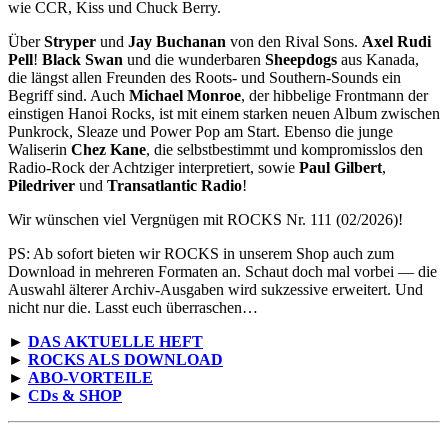
wie CCR, Kiss und Chuck Berry.
Über
Stryper
und
Jay Buchanan
von den Rival Sons.
Axel Rudi
Pell
!
Black Swan
und die wunderbaren
Sheepdogs
aus Kanada,
die längst allen Freunden des Roots- und Southern-Sounds ein
Begriff sind. Auch
Michael Monroe
, der hibbelige Frontmann der
einstigen Hanoi Rocks, ist mit einem starken neuen Album zwischen
Punkrock, Sleaze und Power Pop am Start. Ebenso die junge
Waliserin
Chez Kane
, die selbstbestimmt und kompromisslos den
Radio-Rock der Achtziger interpretiert, sowie
Paul Gilbert
,
Piledriver
und
Transatlantic Radio
!
Wir wünschen viel Vergnügen mit ROCKS Nr. 111 (02/2026)!
PS: Ab sofort bieten wir ROCKS in unserem Shop auch zum
Download in mehreren Formaten an. Schaut doch mal vorbei — die
Auswahl älterer Archiv-Ausgaben wird sukzessive erweitert. Und
nicht nur die. Lasst euch überraschen…
►
DAS AKTUELLE HEFT
►
ROCKS ALS DOWNLOAD
►
ABO-VORTEILE
►
CDs & SHOP