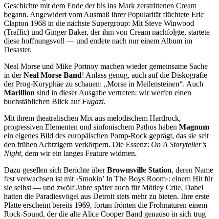
Geschichte mit dem Ende der bis ins Mark zerstrittenen Cream
begann. Angewidert vom Ausmaß ihrer Popularität flüchtete Eric
Clapton 1968 in die nächste Supergroup: Mit Steve Winwood
(Traffic) und Ginger Baker, der ihm von Cream nachfolgte, startete
diese hoffnungsvoll — und endete nach nur einem Album im
Desaster.
Neal Morse und Mike Portnoy machen wieder gemeinsame Sache
in der
Neal Morse Band
! Anlass genug, auch auf die Diskografie
der Prog-Koryphäe zu schauen: „Morse in Meilensteinen“. Auch
Marillion
sind in dieser Ausgabe vertreten: wir werfen einen
buchstäblichen Blick auf
Fugazi
.
Mit ihrem theatralischen Mix aus melodischem Hardrock,
progressiven Elementen und sinfonischem Pathos haben
Magnum
ein eigenes Bild des europäischen Pomp-Rock geprägt, das sie seit
den frühen Achtzigern verkörpern. Die Essenz:
On A Storyteller’s
Night
, dem wir ein langes Feature widmen.
Dazu gesellen sich Berichte über
Brownsville Station
, deren Name
fest verwachsen ist mit ›Smokin’ In The Boys Room‹: einem Hit für
sie selbst — und zwölf Jahre später auch für Mötley Crüe. Dabei
hatten die Paradiesvögel aus Detroit stets mehr zu bieten. Ihre erste
Platte erscheint bereits 1969, fortan frönten die Frohnaturen einem
Rock-Sound, der die alte Alice Cooper Band genauso in sich trug