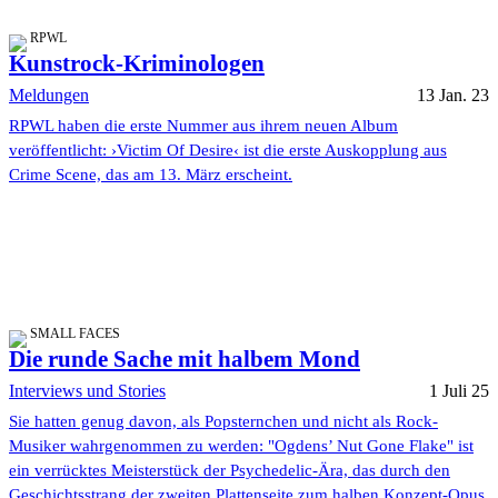
RPWL
Kunstrock-Kriminologen
Meldungen
13 Jan. 23
RPWL haben die erste Nummer aus ihrem neuen Album
veröffentlicht: ›Victim Of Desire‹ ist die erste Auskopplung aus
Crime Scene, das am 13. März erscheint.
SMALL FACES
Die runde Sache mit halbem Mond
Interviews und Stories
1 Juli 25
Sie hatten genug davon, als Popsternchen und nicht als Rock-
Musiker wahrgenommen zu werden: "Ogdens’ Nut Gone Flake" ist
ein verrücktes Meisterstück der Psychedelic-Ära, das durch den
Geschichtsstrang der zweiten Plattenseite zum halben Konzept-Opus