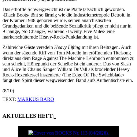
Das erhoffte Schwergewicht ist die Platte tatsächlich geworden.
›Black Boots‹ tönt so lärmig wie die Industriemetropole Detroit, in
der Kramer 1948 geboren wurde, seinen anarchistischen
Grundgedanken und die beißende Sozialkritik pflegt er nicht nur in
›Change, No Change‹, während ›Twenty-Five Miles‹ eine
markerschütternde Heavy-Rock-Punktlandung ist.
Zahlreiche Gäste veredeln
Heavy Lifting
mit ihren Beiträgen. Auch
wenn der sägende Riff von Tom Morello im eröffnenden Titelsong
direkt aus dem Rage Against The Machine-Lehrbuch entnommen zu
sein scheint, Höhepunkt der Scheibe ist ein anderer. Das von Slash
und Alice In Chains-Sänger William DuVall als brodelnder Heavy-
Rock-Hexenkessel inszenierte ›The Edge Of The Switchblade‹
fängt den Spirit dieser wegweisenden Band aufs Authentischste ein.
(8/10)
TEXT:
MARKUS BARO
AKTUELLES HEFT