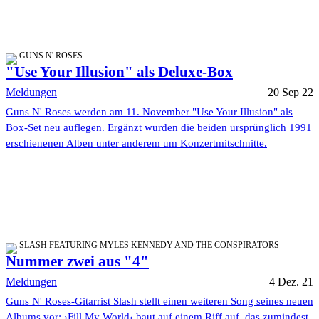
GUNS N' ROSES
"Use Your Illusion" als Deluxe-Box
Meldungen
20 Sep 22
Guns N' Roses werden am 11. November "Use Your Illusion" als
Box-Set neu auflegen. Ergänzt wurden die beiden ursprünglich 1991
erschienenen Alben unter anderem um Konzertmitschnitte.
SLASH FEATURING MYLES KENNEDY AND THE CONSPIRATORS
Nummer zwei aus "4"
Meldungen
4 Dez. 21
Guns N' Roses-Gitarrist Slash stellt einen weiteren Song seines neuen
Albums vor: ›Fill My World‹ baut auf einem Riff auf, das zumindest