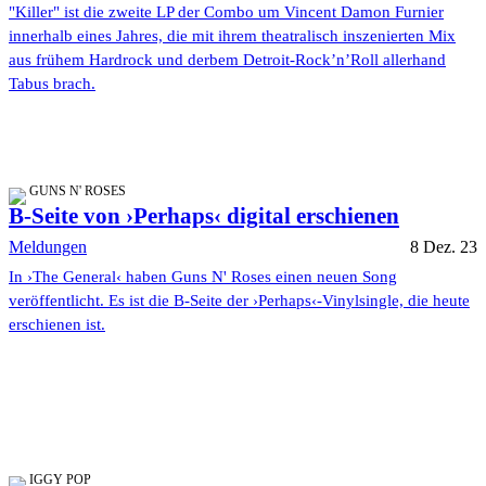
"Killer" ist die zweite LP der Combo um Vincent Damon Furnier
innerhalb eines Jahres, die mit ihrem theatralisch inszenierten Mix
aus frühem Hardrock und derbem Detroit-Rock’n’Roll allerhand
Tabus brach.
GUNS N' ROSES
B-Seite von ›Perhaps‹ digital erschienen
Meldungen
8 Dez. 23
In ›The General‹ haben Guns N' Roses einen neuen Song
veröffentlicht. Es ist die B-Seite der ›Perhaps‹-Vinylsingle, die heute
erschienen ist.
IGGY POP