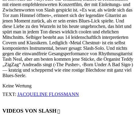
mit einem empfehlenswerten Konzertfilm, der mit Einleitungs- und
Zwischenworten von Slash gespickt ist. »Es war, als würde sich das
Tor zum Himmel öffnen«, erinnert sich der legendäre Gitarrist an
jenen Moment zurück, als er sein erstes Blues-Lick spielte. Und
diese Liebe zu den Wurzeln ist bis heute ungebrochen, das hört und
spürt man in jedem Ton dieses wirklich coolen und ehrlichen
Mitschnitts. Selbiger besteht aus 14 leidenschaftlich interpretierten
Covern und Klassikern. Lediglich ›Metal Chestnut‹ ist ein selbst
komponiertes Instrumental, besser gesagt: Slash-Solo. Und nichts
gegen die einwandfreie Gesangsperformance von Rhythmusgitarrist
Tash Neal, aber am besten kommen jene Stücke, die Organist Teddy
„ZigZag“ Andreadis singt (›The Pusher‹, ›Born Under A Bad Sign‹)
— kratzig und scheppernd wie eine rostige Blechdose mit ganz viel
Blues-Seele.
Keine Wertung
TEXT:
JACQUELINE FLOSSMANN
VIDEOS VON SLASH