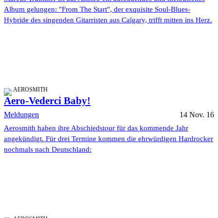
Album gelungen: "From The Start", der exquisite Soul-Blues-
Hybride des singenden Gitarristen aus Calgary, trifft mitten ins Herz.
AEROSMITH
Aero-Vederci Baby!
Meldungen
14 Nov. 16
Aerosmith haben ihre Abschiedstour für das kommende Jahr
angekündigt. Für drei Termine kommen die ehrwürdigen Hardrocker
nochmals nach Deutschland: