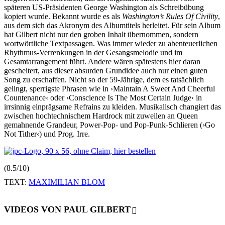
späteren US-Präsidenten George Washington als Schreibübung
kopiert wurde. Bekannt wurde es als
Washington’s Rules Of Civility
,
aus dem sich das Akronym des Albumtitels herleitet. Für sein Album
hat Gilbert nicht nur den groben Inhalt übernommen, sondern
wortwörtliche Textpassagen. Was immer wieder zu abenteuerlichen
Rhythmus-Verrenkungen in der Gesangsmelodie und im
Gesamtarrangement führt. Andere wären spätestens hier daran
gescheitert, aus dieser absurden Grundidee auch nur einen guten
Song zu erschaffen. Nicht so der 59-Jährige, dem es tatsächlich
gelingt, sperrigste Phrasen wie in ›Maintain A Sweet And Cheerful
Countenance‹ oder ›Conscience Is The Most Certain Judge‹ in
irrsinnig einprägsame Refrains zu kleiden. Musikalisch changiert das
zwischen hochtechnischem Hardrock mit zuweilen an Queen
gemahnende Grandeur, Power-Pop- und Pop-Punk-Schlieren (›Go
Not Tither‹) und Prog. Irre.
(8.5/10)
TEXT:
MAXIMILIAN BLOM
VIDEOS VON PAUL GILBERT