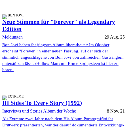
BON JOVI
Neue Stimmen für "Forever" als Legendary
Edition
Meldungen
29 Aug. 25
Bon Jovi haben ihr jüngstes Album überarbeitet: Im Oktober
erscheint "Forever" in einer neuen Fassung, auf der sich der
stimmlich angeschlagene Jon Bon Jovi von zahlreichen Gastsängern
unterstützen lässt. ›Hollow Man‹ mit Bruce Springsteen ist hier zu
hören.
EXTREME
III Sides To Every Story (1992)
Interviews und Stories
Album der Woche
8 Nov. 21
Als Extreme zwei Jahre nach dem Hit-Album Pornograffitti ihr
Drittwerk präsentierten, war der darauf dokumentierte Entwicklungs-