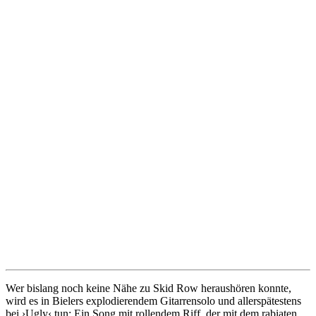
Wer bislang noch keine Nähe zu Skid Row heraushören konnte,
wird es in Bielers explodierendem Gitarrensolo und allerspätestens
bei ›Ugly‹ tun: Ein Song mit rollendem Riff, der mit dem rabiaten