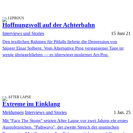
LEPROUS
Hoffnungsvoll auf der Achterbahn
Interviews und Stories
15 Juni 21
Den textlichen Rahmen für Pitfalls lieferte die Depression von
Sänger Einar Solberg. Vom Alternative Prog vergangener Tage ist
wenig übriggeblieben — es überwiegt moderner Art-Pop.
AFTER LAPSE
Extreme im Einklang
Meldungen
Interviews und Stories
1 Jan. 25
Mit "Face The Storm" setzten After Lapse vor zwei Jahren ein erstes
Ausrufezeichen. "Pathways", der zweite Streich der spanischen