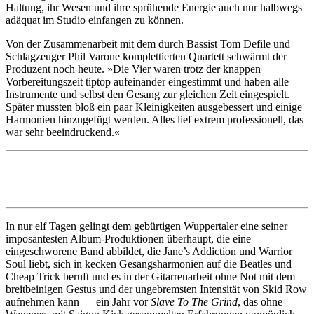
Haltung, ihr Wesen und ihre sprühende Energie auch nur halbwegs
adäquat im Studio einfangen zu können.
Von der Zusammenarbeit mit dem durch Bassist Tom Defile und
Schlagzeuger Phil Varone komplettierten Quartett schwärmt der
Produzent noch heute. »Die Vier waren trotz der knappen
Vorbereitungszeit tiptop aufeinander eingestimmt und haben alle
Instrumente und selbst den Gesang zur gleichen Zeit eingespielt.
Später mussten bloß ein paar Kleinigkeiten ausgebessert und einige
Harmonien hinzugefügt werden. Alles lief extrem professionell, das
war sehr beeindruckend.«
In nur elf Tagen gelingt dem gebürtigen Wuppertaler eine seiner
imposantesten Album-Produktionen überhaupt, die eine
eingeschworene Band abbildet, die Jane’s Addiction und Warrior
Soul liebt, sich in kecken Gesangsharmonien auf die Beatles und
Cheap Trick beruft und es in der Gitarrenarbeit ohne Not mit dem
breitbeinigen Gestus und der ungebremsten Intensität von Skid Row
aufnehmen kann — ein Jahr vor
Slave To The Grind
, das ohne