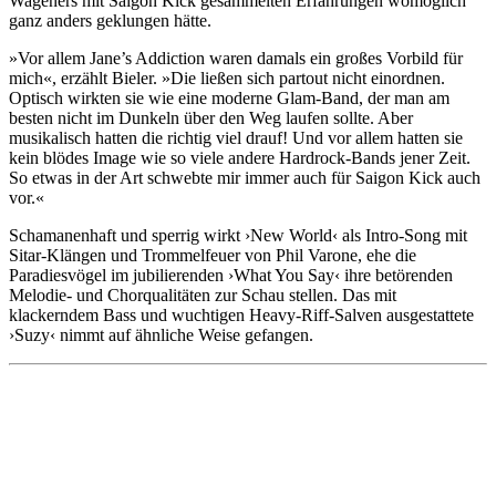
Wageners mit Saigon Kick gesammelten Erfahrungen womöglich
ganz anders geklungen hätte.
»Vor allem Jane’s Addiction waren damals ein großes Vorbild für
mich«, erzählt Bieler. »Die ließen sich partout nicht einordnen.
Optisch wirkten sie wie eine moderne Glam-Band, der man am
besten nicht im Dunkeln über den Weg laufen sollte. Aber
musikalisch hatten die richtig viel drauf! Und vor allem hatten sie
kein blödes Image wie so viele andere Hardrock-Bands jener Zeit.
So etwas in der Art schwebte mir immer auch für Saigon Kick auch
vor.«
Schamanenhaft und sperrig wirkt ›New World‹ als Intro-Song mit
Sitar-Klängen und Trommelfeuer von Phil Varone, ehe die
Paradiesvögel im jubilierenden ›What You Say‹ ihre betörenden
Melodie- und Chorqualitäten zur Schau stellen. Das mit
klackerndem Bass und wuchtigen Heavy-Riff-Salven ausgestattete
›Suzy‹ nimmt auf ähnliche Weise gefangen.