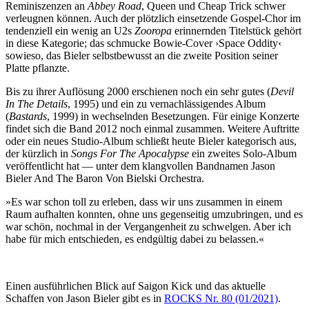
Reminiszenzen an
Abbey Road
, Queen und Cheap Trick schwer
verleugnen können. Auch der plötzlich einsetzende Gospel-Chor im
tendenziell ein wenig an U2s
Zooropa
erinnernden Titelstück gehört
in diese Kategorie; das schmucke Bowie-Cover ›Space Oddity‹
sowieso, das Bieler selbstbewusst an die zweite Position seiner
Platte pflanzte.
Bis zu ihrer Auflösung 2000 erschienen noch ein sehr gutes (
Devil
In The Details
, 1995) und ein zu vernachlässigendes Album
(
Bastards
, 1999) in wechselnden Besetzungen. Für einige Konzerte
findet sich die Band 2012 noch einmal zusammen. Weitere Auftritte
oder ein neues Studio-Album schließt heute Bieler kategorisch aus,
der kürzlich in
Songs For The Apocalypse
ein zweites Solo-Album
veröffentlicht hat — unter dem klangvollen Bandnamen Jason
Bieler And The Baron Von Bielski Orchestra.
»Es war schon toll zu erleben, dass wir uns zusammen in einem
Raum aufhalten konnten, ohne uns gegenseitig umzubringen, und es
war schön, nochmal in der Vergangenheit zu schwelgen. Aber ich
habe für mich entschieden, es endgültig dabei zu belassen.«
Einen ausführlichen Blick auf Saigon Kick und das aktuelle
Schaffen von Jason Bieler gibt es in
ROCKS Nr. 80 (01/2021)
.