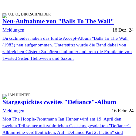
U.D.O., DIRKSCHNEIDER
Neu-Aufnahme von "Balls To The Wall"
Meldungen
16 Dez. 24
Dirkschneider haben das fünfte Accept-Album "Balls To The Wall"
(1983) neu aufgenommen. Unterstützt wurde die Band dabei von
zahlreichen Gästen: Zu hören sind unter anderem die Frontleute von
Twisted Sister, Helloween und Saxon.
IAN HUNTER
Stargespicktes zweites "Defiance"-Album
Meldungen
16 Febr. 24
Mott The Hoople-Frontmann Ian Hunter wird am 19. April den
zweiten Teil seiner mit zahlreichen Gaststars gespickten "Defiance"-
Albumreihe veröffentlichen. Auf "Defiance Part 2: Fiction" sind