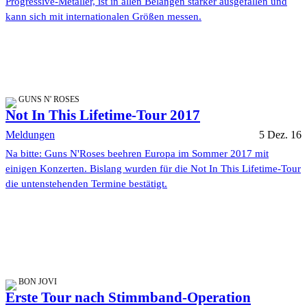
Progressive-Metaller, ist in allen Belangen stärker ausgefallen und
kann sich mit internationalen Größen messen.
GUNS N' ROSES
Not In This Lifetime-Tour 2017
Meldungen
5 Dez. 16
Na bitte: Guns N'Roses beehren Europa im Sommer 2017 mit
einigen Konzerten. Bislang wurden für die Not In This Lifetime-Tour
die untenstehenden Termine bestätigt.
BON JOVI
Erste Tour nach Stimmband-Operation