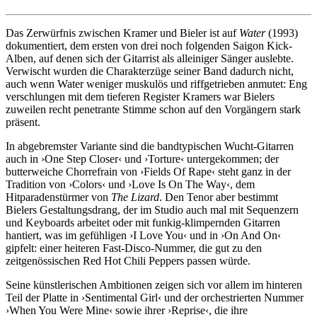
Das Zerwürfnis zwischen Kramer und Bieler ist auf
Water
(1993)
dokumentiert, dem ersten von drei noch folgenden Saigon Kick-
Alben, auf denen sich der Gitarrist als alleiniger Sänger auslebte.
Verwischt wurden die Charakterzüge seiner Band dadurch nicht,
auch wenn Water weniger muskulös und riffgetrieben anmutet: Eng
verschlungen mit dem tieferen Register Kramers war Bielers
zuweilen recht penetrante Stimme schon auf den Vorgängern stark
präsent.
In abgebremster Variante sind die bandtypischen Wucht-Gitarren
auch in ›One Step Closer‹ und ›Torture‹ untergekommen; der
butterweiche Chorrefrain von ›Fields Of Rape‹ steht ganz in der
Tradition von ›Colors‹ und ›Love Is On The Way‹, dem
Hitparadenstürmer von
The Lizard
. Den Tenor aber bestimmt
Bielers Gestaltungsdrang, der im Studio auch mal mit Sequenzern
und Keyboards arbeitet oder mit funkig-klimpernden Gitarren
hantiert, was im gefühligen ›I Love You‹ und in ›On And On‹
gipfelt: einer heiteren Fast-Disco-Nummer, die gut zu den
zeitgenössischen Red Hot Chili Peppers passen würde.
Seine künstlerischen Ambitionen zeigen sich vor allem im hinteren
Teil der Platte in ›Sentimental Girl‹ und der orchestrierten Nummer
›When You Were Mine‹ sowie ihrer ›Reprise‹, die ihre