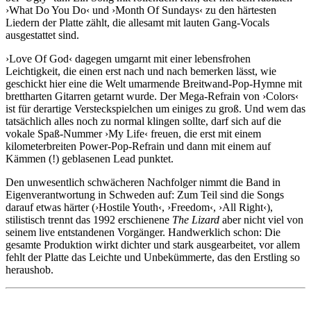
›What Do You Do‹ und ›Month Of Sundays‹ zu den härtesten
Liedern der Platte zählt, die allesamt mit lauten Gang-Vocals
ausgestattet sind.
›Love Of God‹ dagegen umgarnt mit einer lebensfrohen
Leichtigkeit, die einen erst nach und nach bemerken lässt, wie
geschickt hier eine die Welt umarmende Breitwand-Pop-Hymne mit
brettharten Gitarren getarnt wurde. Der Mega-Refrain von ›Colors‹
ist für derartige Versteckspielchen um einiges zu groß. Und wem das
tatsächlich alles noch zu normal klingen sollte, darf sich auf die
vokale Spaß-Nummer ›My Life‹ freuen, die erst mit einem
kilometerbreiten Power-Pop-Refrain und dann mit einem auf
Kämmen (!) geblasenen Lead punktet.
Den unwesentlich schwächeren Nachfolger nimmt die Band in
Eigenverantwortung in Schweden auf: Zum Teil sind die Songs
darauf etwas härter (›Hostile Youth‹, ›Freedom‹, ›All Right‹),
stilistisch trennt das 1992 erschienene
The Lizard
aber nicht viel von
seinem live entstandenen Vorgänger. Handwerklich schon: Die
gesamte Produktion wirkt dichter und stark ausgearbeitet, vor allem
fehlt der Platte das Leichte und Unbekümmerte, das den Erstling so
heraushob.