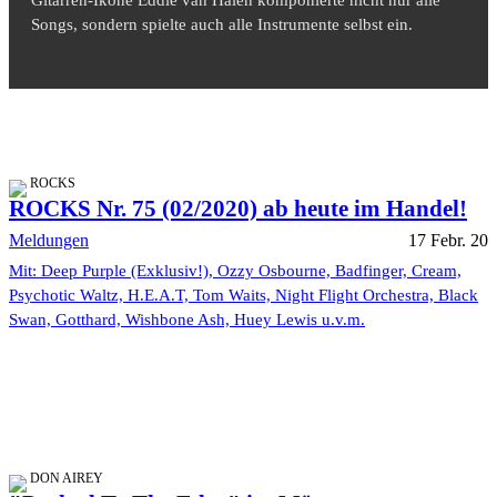
Songs, sondern spielte auch alle Instrumente selbst ein.
ROCKS
ROCKS Nr. 75 (02/2020) ab heute im Handel!
Meldungen
17 Febr. 20
Mit: Deep Purple (Exklusiv!), Ozzy Osbourne, Badfinger, Cream,
Psychotic Waltz, H.E.A.T, Tom Waits, Night Flight Orchestra, Black
Swan, Gotthard, Wishbone Ash, Huey Lewis u.v.m.
DON AIREY