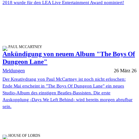
2018 wurde für den LEA Live Entertainment Award nominiert!
PAUL MCCARTNEY
Ankündigung von neuem Album "The Boys Of
Dungeon Lane"
Meldungen
26 März 26
Der Kreativdrang von Paul McCartney ist noch nicht erloschen:
Ende Mai erscheint in "The Boys Of Dungeon Lane" ein neues
Studio-Album des einstigen Beatles-Bassisten. Die erste
Auskopplung ›Days We Left Behind‹ wird bereits morgen abrufbar
sein.
HOUSE OF LORDS