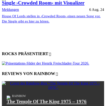
Single ›Crowded Room‹ mit Visualizer
Meldungen
6 Aug. 24
House Of Lords stellen in ›Crowded Room‹ einen neuen Song vor.
Die Single gibt es hier zu hören.
ROCKS PRÄSENTIERT
REVIEWS VON RAINBOW
RAINBOW
The Temple Of The King 1975 – 1976