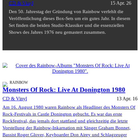
CD & Vinyl
15 Apr. 26
Den 50. Jahrestag der Gründung von Rainbow verfehlt die
Veröffentlichung dieses Box-Sets um ein gutes Jahr. In diesem
Set finden die beiden Studio-Klassiker und die essenziellen
Shows des Jahres 1976 neu gemastert zusammen.
RAINBOW
Monsters Of Rock: Live At Donington 1980
CD & Vinyl
13 Apr. 16
Am 16. August 1980 waren Rainbow als Headliner des Monsters Of
Rock-Festivals in Castle Donington gebucht. Es war das erste
Rockfestival, das jemals dort stattfand und gleichzeitig die letzte
Vorstellung der Rainbow-Inkarnation mit Sänger Graham Bonnet,
Bassist Roger Glover, Keyboarder Don Airey und Schlagzeuger