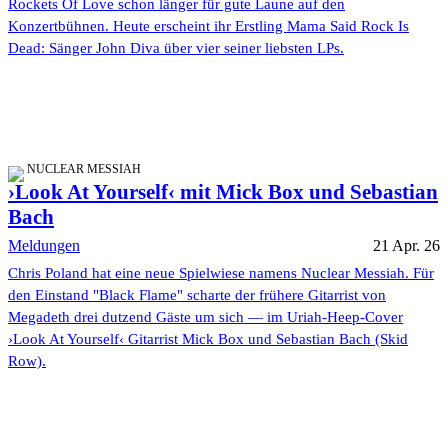
Rockets Of Love schon länger für gute Laune auf den
Konzertbühnen. Heute erscheint ihr Erstling Mama Said Rock Is
Dead: Sänger John Diva über vier seiner liebsten LPs.
NUCLEAR MESSIAH
›Look At Yourself‹ mit Mick Box und Sebastian
Bach
Meldungen
21 Apr. 26
Chris Poland hat eine neue Spielwiese namens Nuclear Messiah. Für
den Einstand "Black Flame" scharte der frühere Gitarrist von
Megadeth drei dutzend Gäste um sich — im Uriah-Heep-Cover
›Look At Yourself‹ Gitarrist Mick Box und Sebastian Bach (Skid
Row).