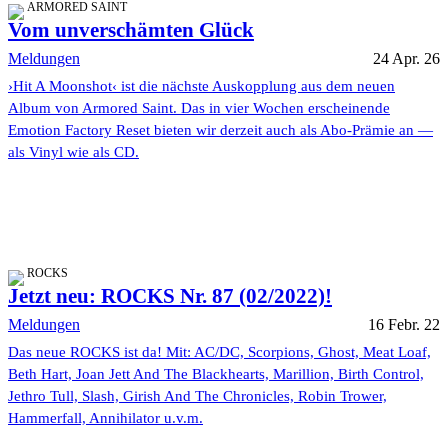
ARMORED SAINT
Vom unverschämten Glück
Meldungen
24 Apr. 26
›Hit A Moonshot‹ ist die nächste Auskopplung aus dem neuen
Album von Armored Saint. Das in vier Wochen erscheinende
Emotion Factory Reset bieten wir derzeit auch als Abo-Prämie an —
als Vinyl wie als CD.
ROCKS
Jetzt neu: ROCKS Nr. 87 (02/2022)!
Meldungen
16 Febr. 22
Das neue ROCKS ist da! Mit: AC/DC, Scorpions, Ghost, Meat Loaf,
Beth Hart, Joan Jett And The Blackhearts, Marillion, Birth Control,
Jethro Tull, Slash, Girish And The Chronicles, Robin Trower,
Hammerfall, Annihilator u.v.m.