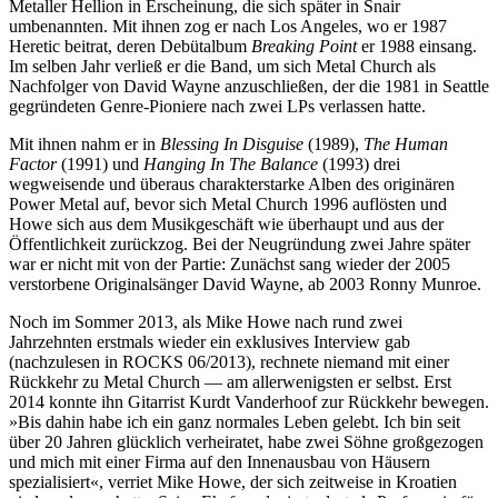
Metaller Hellion in Erscheinung, die sich später in Snair
umbenannten. Mit ihnen zog er nach Los Angeles, wo er 1987
Heretic beitrat, deren Debütalbum
Breaking Point
er 1988 einsang.
Im selben Jahr verließ er die Band, um sich Metal Church als
Nachfolger von David Wayne anzuschließen, der die 1981 in Seattle
gegründeten Genre-Pioniere nach zwei LPs verlassen hatte.
Mit ihnen nahm er in
Blessing In Disguise
(1989),
The Human
Factor
(1991) und
Hanging In The Balance
(1993) drei
wegweisende und überaus charakterstarke Alben des originären
Power Metal auf, bevor sich Metal Church 1996 auflösten und
Howe sich aus dem Musikgeschäft wie überhaupt und aus der
Öffentlichkeit zurückzog. Bei der Neugründung zwei Jahre später
war er nicht mit von der Partie: Zunächst sang wieder der 2005
verstorbene Originalsänger David Wayne, ab 2003 Ronny Munroe.
Noch im Sommer 2013, als Mike Howe nach rund zwei
Jahrzehnten erstmals wieder ein exklusives Interview gab
(nachzulesen in ROCKS 06/2013), rechnete niemand mit einer
Rückkehr zu Metal Church — am allerwenigsten er selbst. Erst
2014 konnte ihn Gitarrist Kurdt Vanderhoof zur Rückkehr bewegen.
»Bis dahin habe ich ein ganz normales Leben gelebt. Ich bin seit
über 20 Jahren glücklich verheiratet, habe zwei Söhne großgezogen
und mich mit einer Firma auf den Innenausbau von Häusern
spezialisiert«, verriet Mike Howe, der sich zeitweise in Kroatien