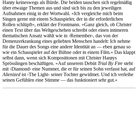
Harøy keineswegs als Bürde. Die beiden tauschen sich regelmäßig
über etwaige Themen aus und sind sich bis zu den jeweiligen
Aufnahmen einig in der Wortwahl. »Ich vergleiche mich beim
Singen gerne mit einem Schauspieler, der in die erforderlichen
Rollen schlüpft«, erklärt der Frontmann. »Ganz gleich, ob Christer
einen Text über das Weltgeschehen schreibt oder einen intimeren
thematischen Ansatz wählt wie in ›Remember‹, das von der
Demenzerkrankung eines geliebten Menschen handelt: Ich nehme
für die Dauer des Songs eine andere Identität an — eben genau so
wie ein Schauspieler auf der Bühne oder in einem Film.« Das klappt
selbst dann, wenn sich Kompositionen mit Christer Harøys
Sprösslingen beschäftigen. »Auf unserem Debüt
Trial By Fire
steht
mit ›Diamond‹ eine Nummer, die er für seinen Sohn verfasst hat, auf
Alienized
ist ›The Light‹ seiner Tochter gewidmet. Und ich verleihe
seinen Gefühlen eine Stimme — das funktioniert sehr gut.«