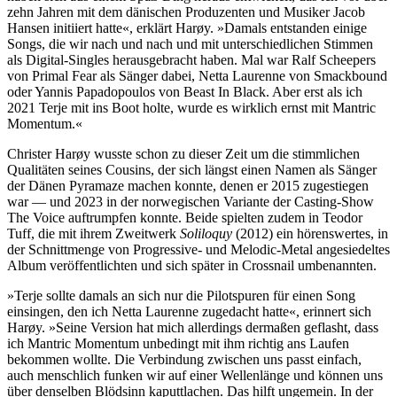
zehn Jahren mit dem dänischen Produzenten und Musiker Jacob
Hansen initiiert hatte«, erklärt Harøy. »Damals entstanden einige
Songs, die wir nach und nach und mit unterschiedlichen Stimmen
als Digital-Singles herausgebracht haben. Mal war Ralf Scheepers
von Primal Fear als Sänger dabei, Netta Laurenne von Smackbound
oder Yannis Papadopoulos von Beast In Black. Aber erst als ich
2021 Terje mit ins Boot holte, wurde es wirklich ernst mit Mantric
Momentum.«
Christer Harøy wusste schon zu dieser Zeit um die stimmlichen
Qualitäten seines Cousins, der sich längst einen Namen als Sänger
der Dänen Pyramaze machen konnte, denen er 2015 zugestiegen
war — und 2023 in der norwegischen Variante der Casting-Show
The Voice auftrumpfen konnte. Beide spielten zudem in Teodor
Tuff, die mit ihrem Zweitwerk
Soliloquy
(2012) ein hörenswertes, in
der Schnittmenge von Progressive- und Melodic-Metal angesiedeltes
Album veröffentlichten und sich später in Crossnail umbenannten.
»Terje sollte damals an sich nur die Pilotspuren für einen Song
einsingen, den ich Netta Laurenne zugedacht hatte«, erinnert sich
Harøy. »Seine Version hat mich allerdings dermaßen geflasht, dass
ich Mantric Momentum unbedingt mit ihm richtig ans Laufen
bekommen wollte. Die Verbindung zwischen uns passt einfach,
auch menschlich funken wir auf einer Wellenlänge und können uns
über denselben Blödsinn kaputtlachen. Das hilft ungemein. In der