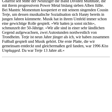
Gitarrist seit Mitte der Neunziger die Band Divided Multitude, die
mit ihrem progressivem Power Metal bislang sieben Alben füllte.
Bei Mantric Momentum kooperiert er mit seinem singenden Cousin
Terje, um dessen musikalische Sozialisation sich Harøy bereits in
jungen Jahren kümmerte. Musik hat in ihrem Umfeld immer schon
eine gewichtige Rolle gespielt. »Wir hatten ja sonst nichts«,
schmunzelt der 50-Jährige. »Wir alle sind in einer sehr ländlichen
Gegend aufgewachsen, zwei Autostunden nordwestlich von
Trondheim. Terje ist neun Jahre jünger als ich, wir haben zusammen
Fußball gespielt und Musik gehört. Die erste Platte, die wir
gemeinsam entdeckt und gleichermaßen geil fanden, war 1996
Kiss
Unplugged
. Da war Terje 13 Jahre alt.«