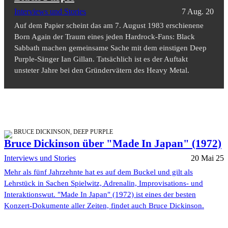
Interviews und Stories
7 Aug. 20
Auf dem Papier scheint das am 7. August 1983 erschienene
Born Again der Traum eines jeden Hardrock-Fans: Black
Sabbath machen gemeinsame Sache mit dem einstigen Deep
Purple-Sänger Ian Gillan. Tatsächlich ist es der Auftakt
unsteter Jahre bei den Gründervätern des Heavy Metal.
BRUCE DICKINSON, DEEP PURPLE
Bruce Dickinson über "Made In Japan" (1972)
Interviews und Stories
20 Mai 25
Mehr als fünf Jahrzehnte hat es auf dem Buckel und gilt als
Lehrstück in Sachen Spielwitz, Adrenalin, Improvisations- und
Interaktionswut. "Made In Japan" (1972) ist eines der besten
Konzert-Dokumente aller Zeiten, findet auch Bruce Dickinson.