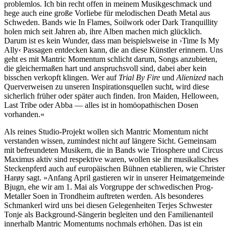
problemlos. Ich bin recht offen in meinem Musikgeschmack und
hege auch eine große Vorliebe für melodischen Death Metal aus
Schweden. Bands wie In Flames, Soilwork oder Dark Tranquillity
holen mich seit Jahren ab, ihre Alben machen mich glücklich.
Darum ist es kein Wunder, dass man beispielsweise in ›Time Is My
Ally‹ Passagen entdecken kann, die an diese Künstler erinnern. Uns
geht es mit Mantric Momentum schlicht darum, Songs anzubieten,
die gleichermaßen hart und anspruchsvoll sind, dabei aber kein
bisschen verkopft klingen. Wer auf
Trial By Fire
und
Alienized
nach
Querverweisen zu unseren Inspirationsquellen sucht, wird diese
sicherlich früher oder später auch finden. Iron Maiden, Helloween,
Last Tribe oder Abba — alles ist in homöopathischen Dosen
vorhanden.«
Als reines Studio-Projekt wollen sich Mantric Momentum nicht
verstanden wissen, zumindest nicht auf längere Sicht. Gemeinsam
mit befreundeten Musikern, die in Bands wie Triosphere und Circus
Maximus aktiv sind respektive waren, wollen sie ihr musikalisches
Steckenpferd auch auf europäischen Bühnen etablieren, wie Christer
Harøy sagt. »Anfang April gastieren wir in unserer Heimatgemeinde
Bjugn, ehe wir am 1. Mai als Vorgruppe der schwedischen Prog-
Metaller Soen in Trondheim auftreten werden. Als besonderes
Schmankerl wird uns bei diesen Gelegenheiten Terjes Schwester
Tonje als Background-Sängerin begleiten und den Familienanteil
innerhalb Mantric Momentums nochmals erhöhen. Das ist ein