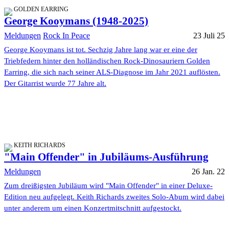
GOLDEN EARRING
George Kooymans (1948-2025)
Meldungen
Rock In Peace
23 Juli 25
George Kooymans ist tot. Sechzig Jahre lang war er eine der
Triebfedern hinter den holländischen Rock-Dinosauriern Golden
Earring, die sich nach seiner ALS-Diagnose im Jahr 2021 auflösten.
Der Gitarrist wurde 77 Jahre alt.
KEITH RICHARDS
"Main Offender" in Jubiläums-Ausführung
Meldungen
26 Jan. 22
Zum dreißigsten Jubiläum wird "Main Offender" in einer Deluxe-
Edition neu aufgelegt. Keith Richards zweites Solo-Abum wird dabei
unter anderem um einen Konzertmitschnitt aufgestockt.