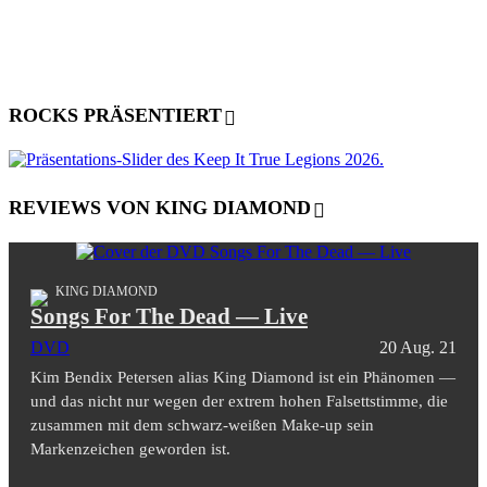
ROCKS PRÄSENTIERT
REVIEWS VON KING DIAMOND
KING DIAMOND
Songs For The Dead — Live
DVD
20 Aug. 21
Kim Bendix Petersen alias King Diamond ist ein Phänomen —
und das nicht nur wegen der extrem hohen Falsettstimme, die
zusammen mit dem schwarz-weißen Make-up sein
Markenzeichen geworden ist.