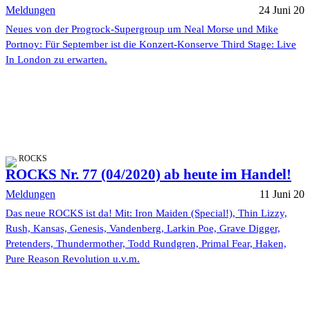
Meldungen
24 Juni 20
Neues von der Progrock-Supergroup um Neal Morse und Mike
Portnoy: Für September ist die Konzert-Konserve Third Stage: Live
In London zu erwarten.
ROCKS
ROCKS Nr. 77 (04/2020) ab heute im Handel!
Meldungen
11 Juni 20
Das neue ROCKS ist da! Mit: Iron Maiden (Special!), Thin Lizzy,
Rush, Kansas, Genesis, Vandenberg, Larkin Poe, Grave Digger,
Pretenders, Thundermother, Todd Rundgren, Primal Fear, Haken,
Pure Reason Revolution u.v.m.