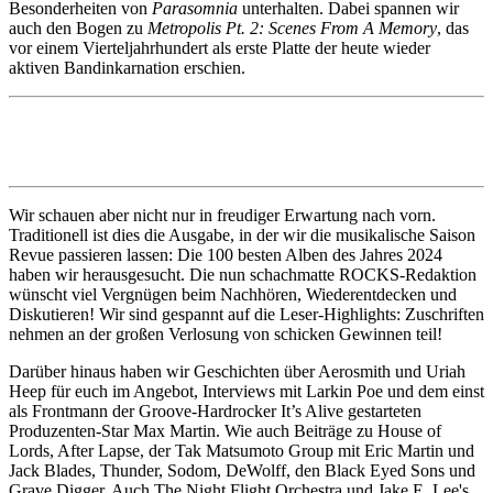
Besonderheiten von
Parasomnia
unterhalten. Dabei spannen wir
auch den Bogen zu
Metropolis Pt. 2: Scenes From A Memory
, das
vor einem Vierteljahrhundert als erste Platte der heute wieder
aktiven Bandinkarnation erschien.
Wir schauen aber nicht nur in freudiger Erwartung nach vorn.
Traditionell ist dies die Ausgabe, in der wir die musikalische Saison
Revue passieren lassen: Die 100 besten Alben des Jahres 2024
haben wir herausgesucht. Die nun schachmatte ROCKS-Redaktion
wünscht viel Vergnügen beim Nachhören, Wiederentdecken und
Diskutieren! Wir sind gespannt auf die Leser-Highlights: Zuschriften
nehmen an der großen Verlosung von schicken Gewinnen teil!
Darüber hinaus haben wir Geschichten über Aerosmith und Uriah
Heep für euch im Angebot, Interviews mit Larkin Poe und dem einst
als Frontmann der Groove-Hardrocker It’s Alive gestarteten
Produzenten-Star Max Martin. Wie auch Beiträge zu House of
Lords, After Lapse, der Tak Matsumoto Group mit Eric Martin und
Jack Blades, Thunder, Sodom, DeWolff, den Black Eyed Sons und
Grave Digger. Auch The Night Flight Orchestra und Jake E. Lee's