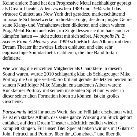
Keine andere Band hat den Progressive Metal nachhaltiger geprägt
als Dream Theater. Allein zwischen 1989 und 1994 schuf das
virtuose Quintett aus New York drei geradezu markerschütternd
imposante Schlüsselwerke in direkter Folge, die dem jungen Genre
seine Klang- und Verhaltensweisen diktierten und einen wahren
Prog-Metal-Boom auslösten, im Zuge dessen sie durchaus auch zu
kämpfen hatten — nicht zuletzt mit sich selbst.
Metropolis Pt. 2:
Scenes From A Memory
war 1999 schließlich das Album, mit dem
Dream Theater ihr zweites Leben einläuten und eine sehr
engmaschige Soundästhetik etablieren, die ihre Band fortan
definierte.
Wie wichtig die einzelnen Mitglieder als Charaktere in diesem
Sound waren, wurde 2010 schlagartig klar, als Schlagzeuger Mike
Portnoy die Gruppe verließ. So brillant gerade die letzten beiden mit
seinem Nachfolger Mike Mangini entstandenen Alben waren:
Rückkehrer Portnoy mit seinem markanten Spiel nun wieder in
dieser seiner alten Formation hören zu können, ist ein großes
Geschenk.
Parasomnia
heißt ihr neues Werk, das im Frühjahr erscheinen wird.
Es ist ein starkes Album, das seine ganze Wirkung am Stück gehört
entfaltet, auf dem Dream Theater tatsächlich endlich wieder
komplett klingen. Für unser Titel-Special haben wir uns mit Gitarrist
John Petrucci und Portnoy über ihr „Comeback“ und über die