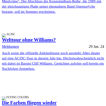
Mindcrime". Der Abschluss der Konzeptalbum-Reihe, die 1989 mit
der gleichnamigen Platte seiner ehemaligen Band Queensrÿche
begann, soll im Sommer erscheinen.
AC/DC
Welttour ohne Williams?
Meldungen
29 Jan. 24
Auch wenn die offizielle Ankündigung noch aussteht: Alles deutet
auf eine AC/DC-Tour in diesem Jahr hin. Höchstwahrscheinlich nicht
mit dabei ist Bassist Cliff Williams. Gerüchten zufolge soll bereits ein
Nachfolger feststehen.
FLYING COLORS
Die Farben fliegen wieder