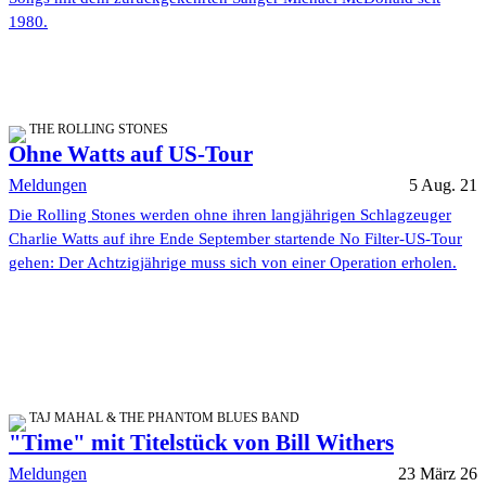
1980.
THE ROLLING STONES
Ohne Watts auf US-Tour
Meldungen
5 Aug. 21
Die Rolling Stones werden ohne ihren langjährigen Schlagzeuger
Charlie Watts auf ihre Ende September startende No Filter-US-Tour
gehen: Der Achtzigjährige muss sich von einer Operation erholen.
TAJ MAHAL & THE PHANTOM BLUES BAND
"Time" mit Titelstück von Bill Withers
Meldungen
23 März 26