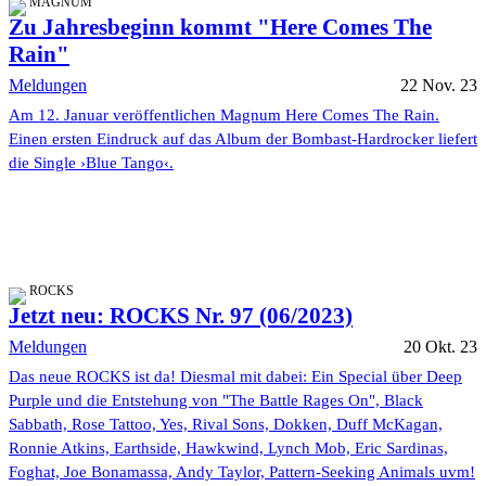
MAGNUM
Zu Jahresbeginn kommt "Here Comes The
Rain"
Meldungen
22 Nov. 23
Am 12. Januar veröffentlichen Magnum Here Comes The Rain.
Einen ersten Eindruck auf das Album der Bombast-Hardrocker liefert
die Single ›Blue Tango‹.
ROCKS
Jetzt neu: ROCKS Nr. 97 (06/2023)
Meldungen
20 Okt. 23
Das neue ROCKS ist da! Diesmal mit dabei: Ein Special über Deep
Purple und die Entstehung von "The Battle Rages On", Black
Sabbath, Rose Tattoo, Yes, Rival Sons, Dokken, Duff McKagan,
Ronnie Atkins, Earthside, Hawkwind, Lynch Mob, Eric Sardinas,
Foghat, Joe Bonamassa, Andy Taylor, Pattern-Seeking Animals uvm!