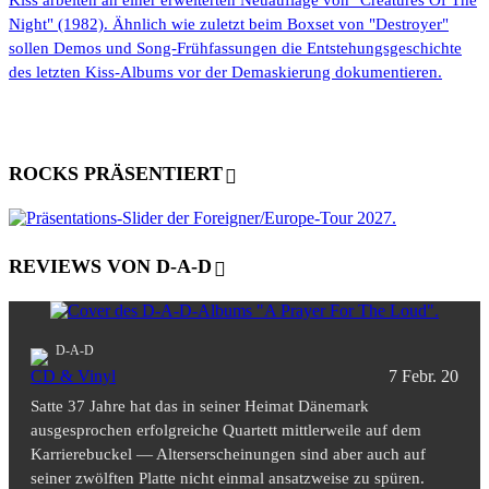
Kiss arbeiten an einer erweiterten Neuauflage von "Creatures Of The
Night" (1982). Ähnlich wie zuletzt beim Boxset von "Destroyer"
sollen Demos und Song-Frühfassungen die Entstehungsgeschichte
des letzten Kiss-Albums vor der Demaskierung dokumentieren.
ROCKS PRÄSENTIERT
REVIEWS VON D-A-D
D-A-D
CD & Vinyl
7 Febr. 20
Satte 37 Jahre hat das in seiner Heimat Dänemark
ausgesprochen erfolgreiche Quartett mittlerweile auf dem
Karrierebuckel — Alterserscheinungen sind aber auch auf
seiner zwölften Platte nicht einmal ansatzweise zu spüren.