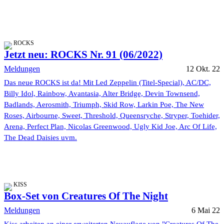
ROCKS
Jetzt neu: ROCKS Nr. 91 (06/2022)
Meldungen
12 Okt. 22
Das neue ROCKS ist da! Mit Led Zeppelin (Titel-Special), AC/DC,
Billy Idol, Rainbow, Avantasia, Alter Bridge, Devin Townsend,
Badlands, Aerosmith, Triumph, Skid Row, Larkin Poe, The New
Roses, Airbourne, Sweet, Threshold, Queensryche, Stryper, Toehider,
Arena, Perfect Plan, Nicolas Greenwood, Ugly Kid Joe, Arc Of Life,
The Dead Daisies uvm.
KISS
Box-Set von Creatures Of The Night
Meldungen
6 Mai 22