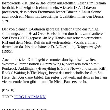
losrockende ›1st, 2nd & 3rd‹ durch ausgefeilten Gesang im Refrain
besticht. Hier zeigt sich einmal mehr, wie sehr D-A-D davon
profitieren, dass neben Frontmann Jesper Binzer in Laust Sonne
auch noch ein Mann mit Leadsänger-Qualitäten hinter den Drums
sitzt.
Der von cleanen E-Gitarren geprägte Titelsong und das ruhige,
stimmungsvolle ›Head Over Heels‹ hätten durchaus zum sanfteren
Soft Dogs
(2002) gepasst. ›In My Hands‹ mit seinem vertrackten
Riff und dem Metal-Refrain mit verfremdeten Vocals erinnert
derweil an das bis dato härteste D-A-D-Album,
Helpyourselfish
(1995).
Auch im letzten Drittel geht es munter durchgemischt weiter.
Western-Gitarrensounds (›Crazy Wings‹) wechseln sich ab mit
Punkrock-Anklängen (›Everything Is Gone Now‹) und sattem Riff-
Rock (›Waiting Is The Way‹), bevor das melancholische ›I’m Still
Here‹ den Ausklang bildet. Ein reifes Spätwerk, auf dem es für Fans
viel zu entdecken gibt — und für Nicht-Fans erst recht.
(8.5/10)
TEXT:
JÖRG LAUMANN