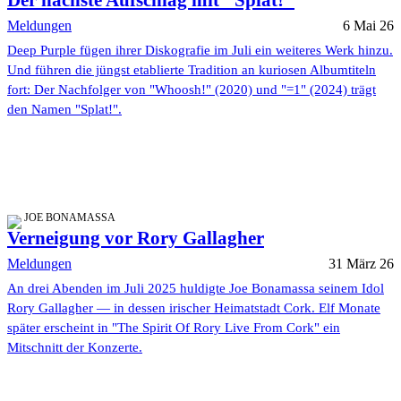
Der nächste Aufschlag mit "Splat!"
Meldungen
6 Mai 26
Deep Purple fügen ihrer Diskografie im Juli ein weiteres Werk hinzu.
Und führen die jüngst etablierte Tradition an kuriosen Albumtiteln
fort: Der Nachfolger von "Whoosh!" (2020) und "=1" (2024) trägt
den Namen "Splat!".
JOE BONAMASSA
Verneigung vor Rory Gallagher
Meldungen
31 März 26
An drei Abenden im Juli 2025 huldigte Joe Bonamassa seinem Idol
Rory Gallagher — in dessen irischer Heimatstadt Cork. Elf Monate
später erscheint in "The Spirit Of Rory Live From Cork" ein
Mitschnitt der Konzerte.