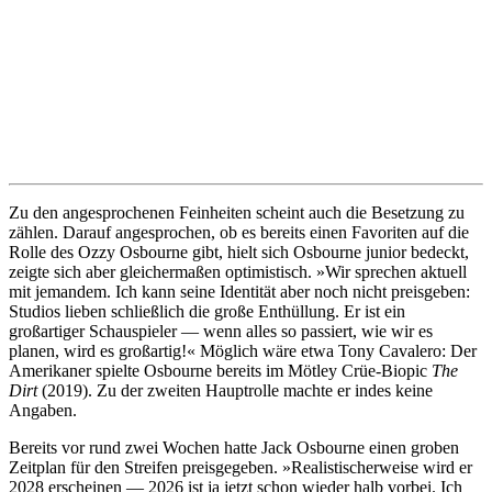
Zu den angesprochenen Feinheiten scheint auch die Besetzung zu
zählen. Darauf angesprochen, ob es bereits einen Favoriten auf die
Rolle des Ozzy Osbourne gibt, hielt sich Osbourne junior bedeckt,
zeigte sich aber gleichermaßen optimistisch. »Wir sprechen aktuell
mit jemandem. Ich kann seine Identität aber noch nicht preisgeben:
Studios lieben schließlich die große Enthüllung. Er ist ein
großartiger Schauspieler — wenn alles so passiert, wie wir es
planen, wird es großartig!« Möglich wäre etwa Tony Cavalero: Der
Amerikaner spielte Osbourne bereits im Mötley Crüe-Biopic
The
Dirt
(2019). Zu der zweiten Hauptrolle machte er indes keine
Angaben.
Bereits vor rund zwei Wochen hatte Jack Osbourne einen groben
Zeitplan für den Streifen preisgegeben. »Realistischerweise wird er
2028 erscheinen — 2026 ist ja jetzt schon wieder halb vorbei. Ich